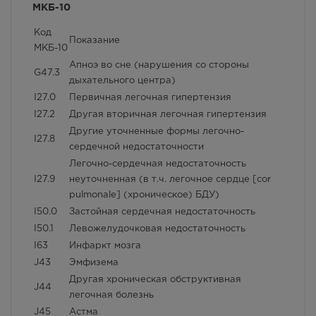
Джанкойская, д. 85
МКБ-10
Осталась 1 шт.
Взаимодействие с другими лекарственными
8:00 — 20:00
Код
препаратами и другие виды взаимодействия
Показание
88.00
Р
МКБ-10
Апноэ во сне (нарушения со стороны
G47.3
г. Симферополь, ул. Лексина,
дыхательного центра)
56А
I27.0
Первичная легочная гипертензия
Осталась 1 шт.
8:00 — 21:00
I27.2
Другая вторичная легочная гипертензия
88.00
Р
Другие уточненные формы легочно-
I27.8
сердечной недостаточности
г. Симферополь, ул.
Легочно-сердечная недостаточность
Севастопольская, 82а
I27.9
неуточненная (в т.ч. легочное сердце [cor
Осталась 1 шт.
pulmonale] (хроническое) БДУ)
8:00 — 21:00
I50.0
Застойная сердечная недостаточность
88.00
Р
I50.1
Левожелудочковая недостаточность
г. Симферополь,Проспект
I63
Инфаркт мозга
победы, 84
J43
Эмфизема
В наличии меньше 3 шт.
8:00 — 21:00
Другая хроническая обструктивная
J44
88.00
Р
легочная болезнь
J45
Астма