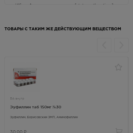
с.Доброе, ул. Центральная,
J46
Астматическое статус [status asthmaticus]
зд.150, стр.1
N04
Нефротический синдром
Осталась 1 шт.
8:00 — 22:00
Первичное апноэ во время сна у
P28.3
88.00
Р
новорожденного
ТОВАРЫ С ТАКИМ ЖЕ ДЕЙСТВУЮЩИМ ВЕЩЕСТВОМ
P28.4
Другие типы апноэ у новорожденного
ул.Ковыльная, 96
В наличии меньше 3 шт.
8.00 - 21.00
Фармако-терапевтическая группа
88.00
Р
Бронходилатирующее средство - фосфодиэстеразы
ингибитор
Применение детьми
Противопоказание: детский возраст (до 3 лет, для
БА внутр
пролонгированных пероральных форм - до 12 лет).
Эуфиллин таб 150мг №30
Не применять ректально у детей.
Эуфиллин
, Борисовский ЗМП,
Аминофиллин
Применение при хронических заболеваниях
30.00
Р