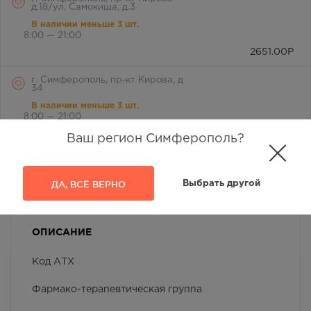
д.18/ул. Самокиша, д.3
В наличии меньше 3 шт.
8:00 — 21:00
2651.00
Р
г. Симферополь, пр-кт Кирова, д
34
В наличии меньше 3 шт.
8:00 — 21:00
2651.00
Р
Ваш регион Симферополь?
г. Симферополь, пр-кт Кирова,
дом 82
ДА, ВСЁ ВЕРНО
Выбрать другой
В наличии меньше 3 шт.
Круглосуточно
2651.00
Р
ОПИСАНИЕ
г. Симферополь, пр-кт Победы,
дом 210 в
Код АТХ
В наличии меньше 3 шт.
Круглосуточно
Фармако-терапевтическая группа
2651.00
Р