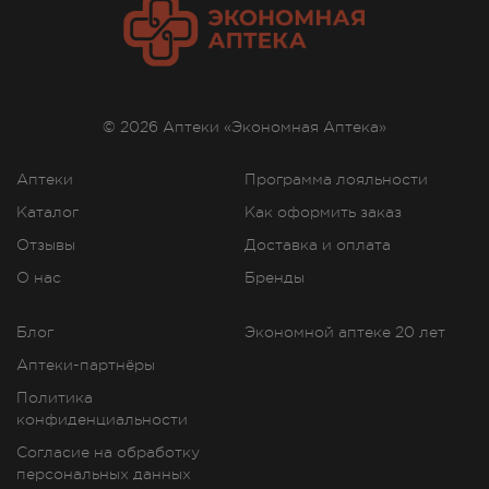
Условия хранения
При температуре не выше 25 град.
© 2026 Аптеки «Экономная Аптека»
Способ применения и дозы
Наносят на кожу волосистой части головы в дозе 2
Аптеки
Программа лояльности
раза/сут (утром и вечером).
Каталог
Как оформить заказ
Отзывы
Доставка и оплата
Фармакологические свойства
О нас
Бренды
Средство для лечения облысения. Оказывает
стимулирующее действие на рост волос у мужчин и
Блог
Экономной аптеке 20 лет
женщин с андрогенной алопецией (облысение
мужского типа). Появление признаков роста волос
Аптеки-партнёры
отмечается через 4 месяца и более применения
Политика
препарата 2 раза/сут. Начало и степень
конфиденциальности
выраженности эффекта могут колебаться у разных
Согласие на обработку
больных. После отмены миноксидила рост новых
персональных данных
волос приостанавливается, и через 3-4 месяца