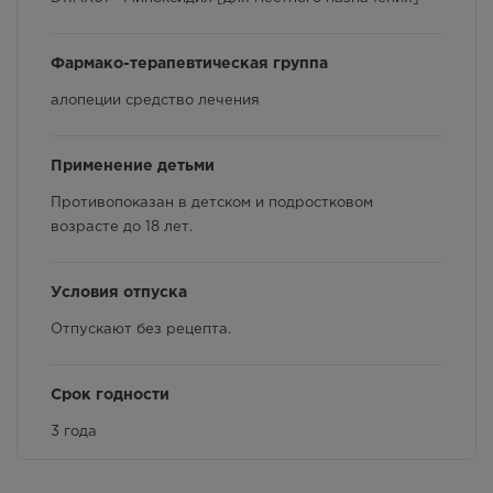
Фармакологические свойства
г. Симферополь,Проспект
победы, 84
Фармако-терапевтическая группа
Взаимодействие с другими лекарственными
Осталась 1 шт.
препаратами и другие виды взаимодействия
8:00 — 21:00
алопеции средство лечения
2651.00
Р
Применение детьми
г.Симферополь, пр.Кирова, дом
7А
Противопоказан в детском и подростковом
Осталась 1 шт.
возрасте до 18 лет.
8:00 — 21:00
2651.00
Р
Условия отпуска
Отпускают без рецепта.
Срок годности
3 года