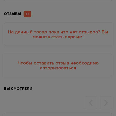
Применение при беременности и кормлении
грудью
0
ОТЗЫВЫ
Не следует применять при беременности и в
период лактации (грудного вскармливания).
На данный товар пока что нет отзывов? Вы
можете стать первым!
Фармакокинетика
При наружном применении миноксидил плохо
всасывается через нормальную неповрежденную
кожу: в среднем 1.4% (0.3-4.5%) общей нанесенной
Чтобы оставить отзыв необходимо
дозы поступает в системный кровоток. При
авторизоваться
наружном применении концентрация миноксидила
в сыворотке определяется скоростью его
всасывания через кожные покровы. После
ВЫ СМОТРЕЛИ
прекращения применения примерно 95%
миноксидила, подвергшегося системной абсорбции,
выводится в течение 4 дней.
Противопоказания