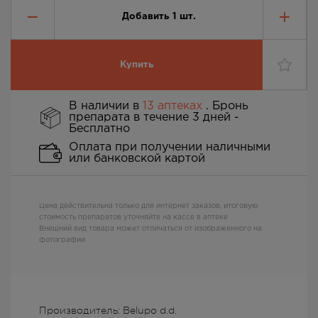
Добавить
1
шт.
Купить
В наличии в
13 аптеках
. Бронь
препарата в течение 3 дней -
Бесплатно
Оплата при получении наличными
или банковской картой
Цена действительна только для интернет заказов, итоговую
стоимость препаратов уточняйте на кассе в аптеке
Внешний вид товара может отличаться от изображенного на
фотографии
Производитель: Belupo d.d.