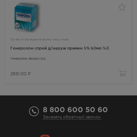
Детский и подростковый возраст до 18 лет;
покраснение, воспаление, инфицирование,
болезненность кожи головы (в т.ч. при солнечном
ожоге); повышенная чувствительность к
миноксидилу.
Ср-ва от выпадения волос наружные
Генеролон спрей д/наруж примен 5% 60мл №3
Особые указания
Генеролон
, Belupo d.d.
При появлении системных побочных эффектов
(загрудинные боли, сердцебиение, головокружение,
2651.00
Р
снижение АД, внезапное увеличение массы тела,
отеки рук и/или ног), а также покраснения и
раздражения в месте втирания миноксидил следует
отменить и при необходимости назначить
соответствующую терапию.
8 800 600 50 60
У некоторых пациентов после применения
Заказать обратный звонок
миноксидила наблюдалось изменение цвета и
структуры волос.