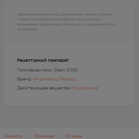
Цена действительна только для интернет заказов, итоговую
стоимость препаратов уточняйте на кассе в аптеке
Внешний вид товара может отличаться от изображенного на
фотографии
Рецептурный препарат
Производитель: Озон ООО
Бренд:
Индапамид Ретард
Действующее вещество:
Индапамид
Аналоги
Описание
Отзывы