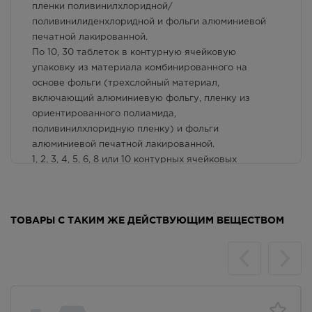
г. Симферополь, пр-кт Кирова
пленки поливинилхлоридной/
д.18/ул. Самокиша, д.3
Особые указания
поливинилиденхлоридной и фольги алюминиевой
В наличии меньше 3 шт.
печатной лакированной.
8:00 — 21:00
Условия хранения
По 10, 30 таблеток в контурную ячейковую
87.00
Р
упаковку из материала комбинированного на
Способ применения и дозы
основе фольги (трехслойный материал,
г. Симферополь, пр-кт Кирова, д
34
включающий алюминиевую фольгу, пленку из
Фармакологические свойства
В наличии больше 3 шт.
ориентированного полиамида,
8:00 — 21:00
Взаимодействие с другими лекарственными
поливинилхлоридную пленку) и фольги
87.00
Р
алюминиевой печатной лакированной.
препаратами и другие виды взаимодействия
1, 2, 3, 4, 5, 6, 8 или 10 контурных ячейковых
г. Симферополь, пр-кт Кирова,
упаковок вместе с инструкцией по медицинскому
дом 82
применению (листок-вкладыш) помещают в
В наличии больше 3 шт.
Круглосуточно
картонную упаковку (пачку).
ТОВАРЫ С ТАКИМ ЖЕ ДЕЙСТВУЮЩИМ ВЕЩЕСТВОМ
87.00
Р
Лекарственная форма
г. Симферополь, пр-кт Победы,
дом 210 в
таблетки с пролонгированным высвобождением,
В наличии больше 3 шт.
покрытые пленочной оболочкой.
Круглосуточно
87.00
Р