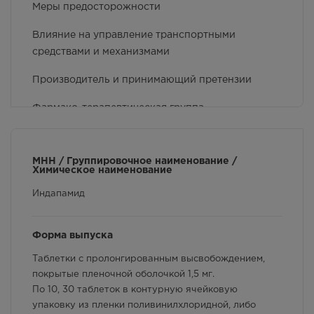
Меры предосторожности
В наличии больше 3 шт.
8:00 — 20:00
Влияние на управление транспортными
87.00
Р
средствами и механизмами
г. Симферополь,
Кржижановского, 17
Производитель и принимающий претензии
В наличии больше 3 шт.
8:00 — 21:00
Фармако-терапевтическая группа
87.00
Р
Передозировка
г. Симферополь, б-р Ленина,
д.15/ул. Гагарина, д.1 (рядом с
МНН / Группировочное наименование /
Применение детьми
ПУДом)
Химическое наименование
В наличии меньше 3 шт.
Условия отпуска
8:00 — 21:00
Индапамид
87.00
Р
Срок годности
Форма выпуска
г. Симферополь, пр-кт Кирова /
ул Гоголя, д 22/2
Показания к применению
Таблетки с пролонгированным высвобождением,
В наличии больше 3 шт.
покрытые пленочной оболочкой 1,5 мг.
Круглосуточно
Побочное действие
По 10, 30 таблеток в контурную ячейковую
87.00
Р
Противопоказания
упаковку из пленки поливинилхлоридной, либо