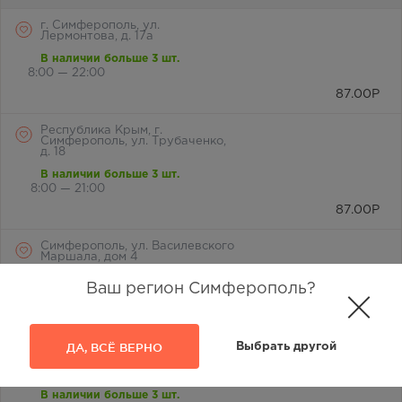
г. Симферополь, ул.
Лермонтова, д. 17а
В наличии больше 3 шт.
8:00 — 22:00
87.00
Р
Республика Крым, г.
Симферополь, ул. Трубаченко,
д. 18
В наличии больше 3 шт.
8:00 — 21:00
87.00
Р
Симферополь, ул. Василевского
Маршала, дом 4
В наличии больше 3 шт.
Ваш регион Симферополь?
8:00 — 20:00
87.00
Р
ДА, ВСЁ ВЕРНО
Выбрать другой
Симферопольский р-н, с.
Фонтаны, ж/кв "Бектемир", ул.
Сабрие Эреджеповой, 21-а
В наличии больше 3 шт.