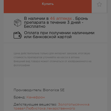
Купить
В наличии в
46 аптеках
. Бронь
препарата в течение 3 дней -
Бесплатно
Оплата при получении наличными
или банковской картой
Цена действительна только для интернет заказов, итоговую
стоимость препаратов уточняйте на кассе в аптеке
Внешний вид товара может отличаться от изображенного на
фотографии
Производитель: Bionorica SE
Бренд:
Канефрон
Действующее вещество:
Золототысячника
трава+Любистока лекарственного