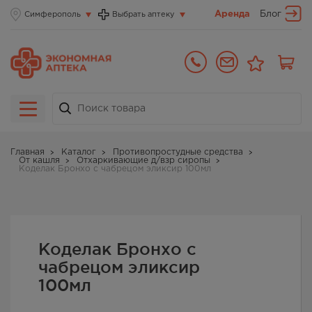
Аренда
Блог
Симферополь
Выбрать аптеку
Главная
Каталог
Противопростудные средства
От кашля
Отхаркивающие д/взр сиропы
Коделак Бронхо с чабрецом эликсир 100мл
Коделак Бронхо с
чабрецом эликсир
100мл