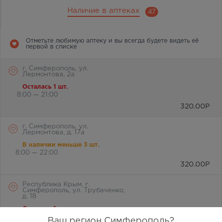
Наличие в аптеках
47
Отметьте любимую аптеку и вы всегда будете видеть её
первой в списке
г. Симферополь, ул.
Лермонтова, 2а
Осталась 1 шт.
8:00 — 21:00
320.00
Р
г. Симферополь, ул.
Лермонтова, д. 17а
В наличии меньше 3 шт.
8:00 — 22:00
320.00
Р
Республика Крым, г.
Симферополь, ул. Трубаченко,
д. 18
Осталась 1 шт.
8:00 — 21:00
Ваш регион Симферополь?