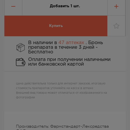
Добавить
1
шт.
Купить
В наличии в
47 аптеках
. Бронь
препарата в течение 3 дней -
Бесплатно
Оплата при получении наличными
или банковской картой
Цена действительна только для интернет заказов, итоговую
стоимость препаратов уточняйте на кассе в аптеке
Внешний вид товара может отличаться от изображенного на
фотографии
Производитель: Фармстандарт-Лексредства