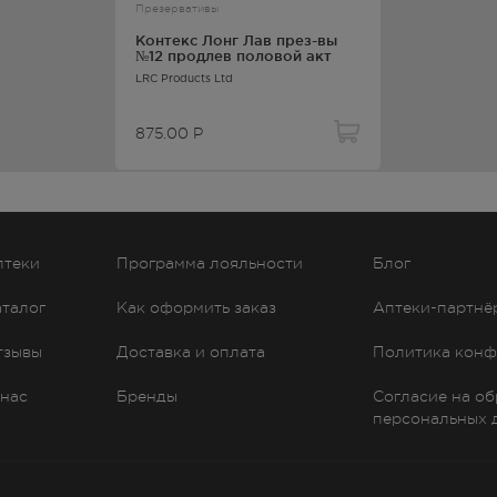
Презервативы
Контекс Лонг Лав през-вы
№12 продлев половой акт
LRC Products Ltd
875.00
Р
птеки
Программа лояльности
Блог
аталог
Как оформить заказ
Аптеки-партнё
тзывы
Доставка и оплата
Политика конф
 нас
Бренды
Согласие на о
персональных 