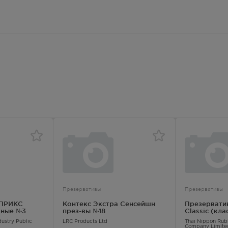
 — 20:00
875.00
Р
 — 20:00
875.00
Р
лосуточно
875.00
Р
— 21:00
875.00
Р
— 21:00
875.00
Р
Презервативы
Презервативы
— 21:00
АПРИКС
Контекс Экстра Сенсейшн
Презерват
чные №3
през-вы №18
Classic (кл
875.00
Р
ustry Public
LRC Products Ltd
Thai Nippon Rubb
Company Limite