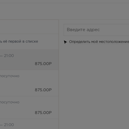
ь её первой в списке
Определить моё местоположени
— 21:00
875.00
Р
лосуточно
875.00
Р
лосуточно
875.00
Р
— 21:00