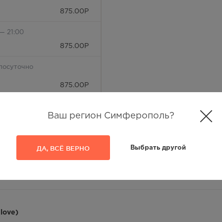
875.00
Р
— 21:00
875.00
Р
лосуточно
875.00
Р
лосуточно
Ваш регион Симферополь?
875.00
Р
 — 20:00
ДА, ВСЁ ВЕРНО
Выбрать другой
875.00
Р
лосуточно
875.00
Р
love)