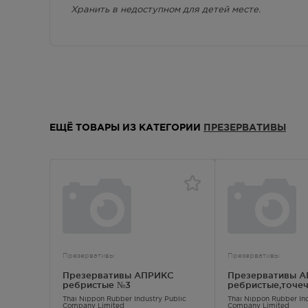
г. Симферополь, ул. Киевская, дом 4
8:00
Хранить в недоступном для детей месте.
Осталась 1 шт.
г. Симферополь, ул. Киевская,100ж
8:00
(рынок,рядом с "Чайной
коллекцией"
Осталась 1 шт.
г. Симферополь, ул. Невского
Круг
Александра , дом 7
ЕЩЁ ТОВАРЫ ИЗ КАТЕГОРИИ
ПРЕЗЕРВАТИВЫ
Осталась 1 шт.
г. Симферополь,Проспект победы,
8:00 
84
Осталась 1 шт.
г.Симферополь, пр.Кирова, дом 7А
8:00 
Осталась 1 шт.
Презервативы
Презервативы
г.Симферополь, ул. Яблочкова, дом
8:00 
Презервативы АПРИКС
Презервативы 
17
ребристые №3
ребристые,точе
Осталась 1 шт.
Thai Nippon Rubber Industry Public
Thai Nippon Rubber Ind
Company Limited
Company Limited