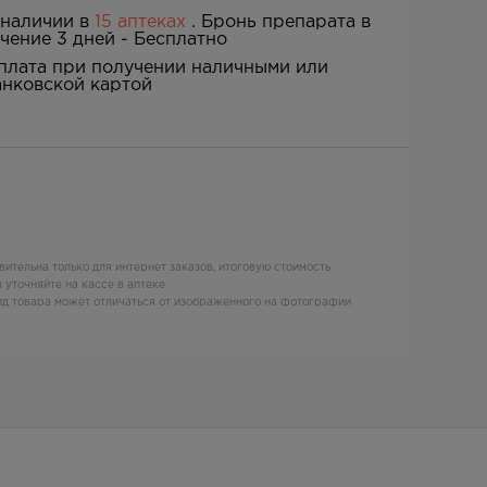
 наличии в
15 аптеках
. Бронь препарата в
ечение 3 дней -
Бесплатно
плата при получении наличными или
анковской картой
вительна только для интернет заказов, итоговую стоимость
 уточняйте на кассе в аптеке
д товара может отличаться от изображенного на фотографии