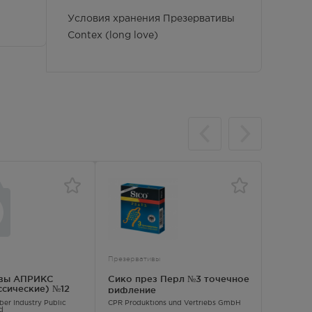
Условия хранения Презервативы
Contex (long love)
Презервативы
Презерва
ивы АПРИКС
Сико през Перл №3 точечное
Сико пр
ассические) №12
рифление
точечн
er Industry Public
CPR Produktions und Vertriebs GmbH
CPR Produ
d