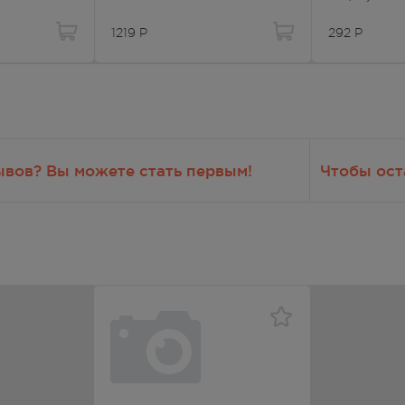
1219
Р
292
Р
ывов? Вы можете стать первым!
Чтобы ост