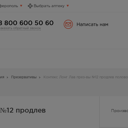
ферополь
Выбрать аптеку
8 800 600 50 60
Написать нам
Заказать обратный звонок
ия
Презервативы
Контекс Лонг Лав през-вы №12 продлев полово
 №12 продлев
Произво