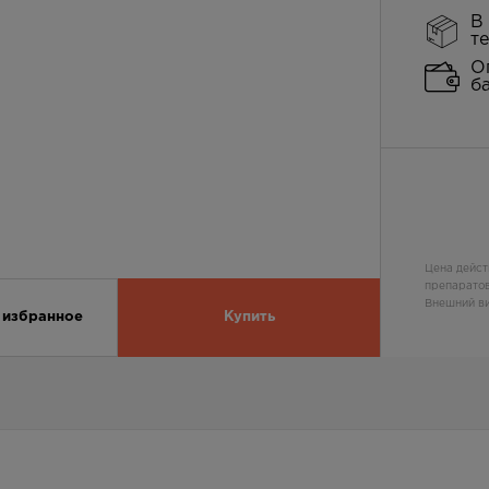
В
т
О
б
Цена дейст
препаратов
Внешний ви
 избранное
Купить