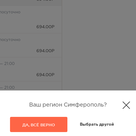
лосуточно
694.00
Р
лосуточно
694.00
Р
— 21:00
694.00
Р
— 21:00
694.00
Р
Ваш регион Симферополь?
лосуточно
694.00
Р
ДА, ВСЁ ВЕРНО
Выбрать другой
лосуточно