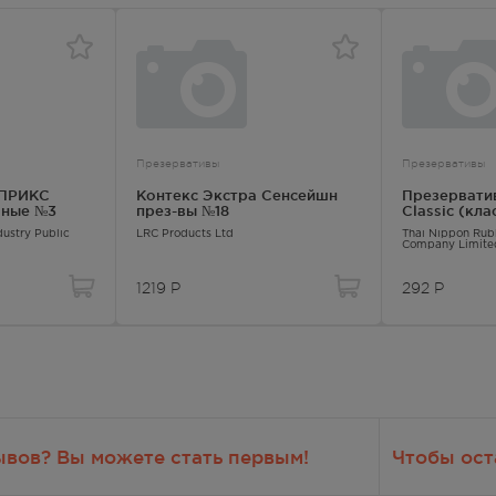
— 21:00
694.00
Р
— 21:00
694.00
Р
Презервативы
Презервативы
— 21:00
АПРИКС
Контекс Экстра Сенсейшн
Презерват
чные №3
през-вы №18
Classic (кл
694.00
Р
ustry Public
LRC Products Ltd
Thai Nippon Rubb
Company Limite
1219
Р
292
Р
ывов? Вы можете стать первым!
Чтобы ост