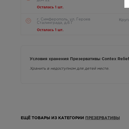
дом 22
Осталась 1 шт.
г. Симферополь, ул. Героев
Круг
Сталинграда, д.6 Г
Осталась 1 шт.
г. Симферополь, ул. Дмитрия
Круг
Ульянова 12
Осталась 1 шт.
Условия хранения Презервативы Contex Relie
г. Симферополь, ул. Киевская, дом 4
8:00
Хранить в недоступном для детей месте.
Осталась 1 шт.
г. Симферополь, ул. Киевская,100ж
8:00
(рынок,рядом с "Чайной
коллекцией"
Осталась 1 шт.
г. Симферополь, ул. Невского
Круг
Александра , дом 7
ЕЩЁ ТОВАРЫ ИЗ КАТЕГОРИИ
ПРЕЗЕРВАТИВЫ
Осталась 1 шт.