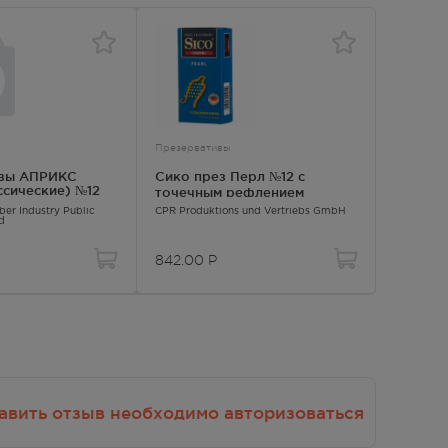
Презервативы
Презерва
ивы АПРИКС
Сико през Перл №12 с
Сико п
ассические) №12
точечным рефлением
увелич
er Industry Public
CPR Produktions und Vertriebs GmbH
CPR Produ
d
842.00
Р
254.00
авить отзыв необходимо авторизоваться