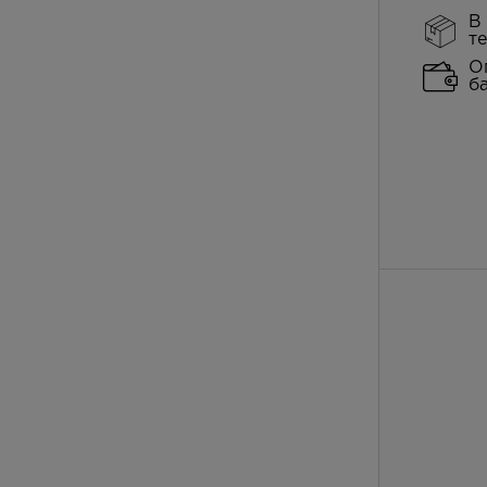
В
т
О
б