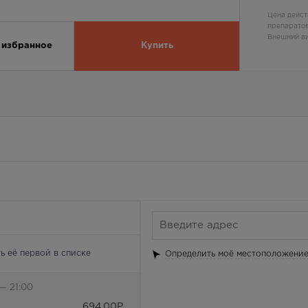
Цена дейст
препаратов
Внешний ви
 избранное
Купить
ь её первой в списке
Определить моё местоположени
— 21:00
694.00
Р