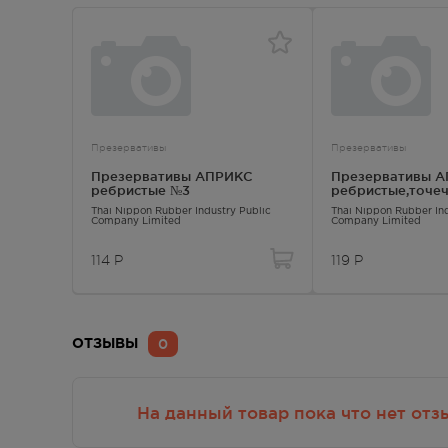
г. Симферополь,Проспект победы,
8:00 
84
Осталась 1 шт.
г.Симферополь, пр.Кирова, дом 7А
8:00 
Осталась 1 шт.
Презервативы
Презервативы
г.Симферополь, ул. Яблочкова, дом
8:00 
Презервативы АПРИКС
Презервативы 
17
ребристые №3
ребристые,точе
Осталась 1 шт.
Thai Nippon Rubber Industry Public
Thai Nippon Rubber Ind
Company Limited
Company Limited
114
Р
119
Р
0
ОТЗЫВЫ
На данный товар пока что нет отз