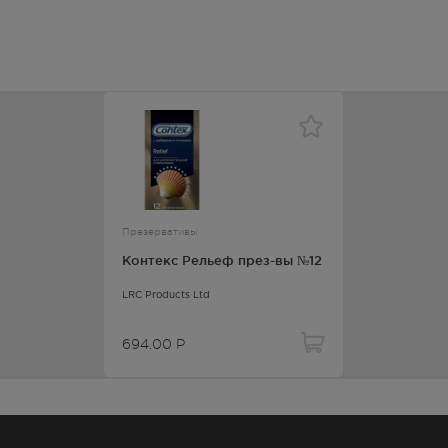
Презервативы
Контекс Рельеф през-вы №12
LRC Products Ltd
694.00
Р