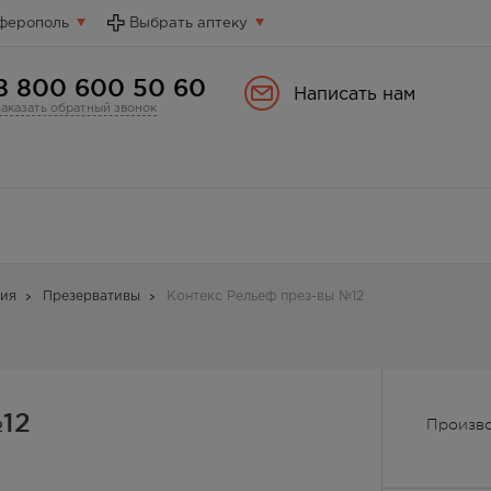
ферополь
Выбрать аптеку
8 800 600 50 60
Написать нам
Заказать обратный звонок
ия
Презервативы
Контекс Рельеф през-вы №12
12
Произво