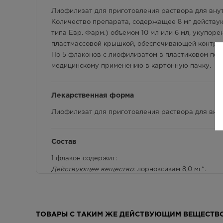
Лиофилизат для приготовления раствора для внут
Количество препарата, содержащее 8 мг действую
типа Евр. Фарм.) объемом 10 мл или 6 мл, укупо
пластмассовой крышкой, обеспечивающей контрол
По 5 флаконов с лиофилизатом в пластиковом под
медицинскому применению в картонную пачку.
Лекарственная форма
Лиофилизат для приготовления раствора для вну
Состав
1 флакон содержит:
Действующее вещество
: лорноксикам 8,0 мг*.
Вспомогательные вещества:
маннитол 100,0 мг, тро
* Количество лорноксикама, включая избыток 7,5 %,
ТОВАРЫ С ТАКИМ ЖЕ ДЕЙСТВУЮЩИМ ВЕЩЕСТВ
Описание