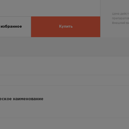
Цена дейст
препаратов
Внешний ви
 избранное
Купить
еское наименование