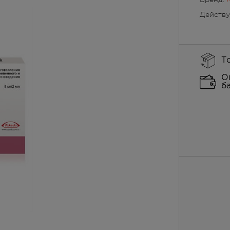
Действ
Т
О
б