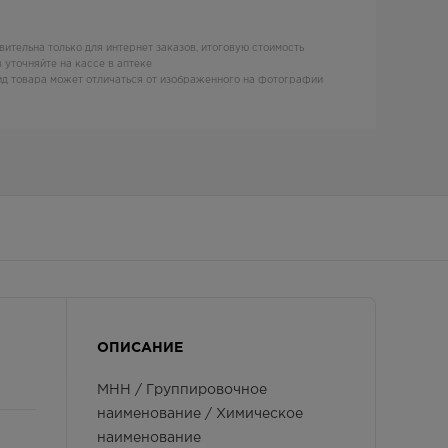
вительна только для интернет заказов, итоговую стоимость
 уточняйте на кассе в аптеке
д товара может отличаться от изображенного на фотографии
ОПИСАНИЕ
МНН / Группировочное
наименование / Химическое
наименование