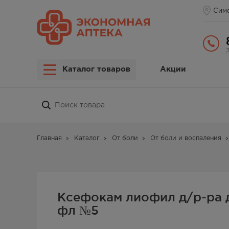
Сим
Каталог товаров
Акции
Главная
Каталог
От боли
От боли и воспаления
Ксефокам лиофил д/р-ра д
фл №5