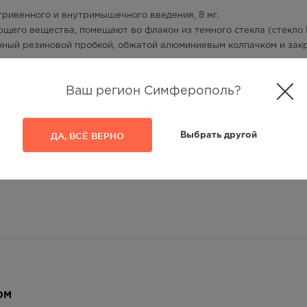
ривенного и внутримышечного введения, 8 мг.
щего вещества, помещают во флакон из темного стекла (стекло 
ренный резиновой пробкой, обжатой алюминиевым колпачком и зак
ь первого вскрытия.
доне или без поддона помещают вместе с инструкцией по
Ваш регион Симферополь?
ДА, ВСЁ ВЕРНО
Выбрать другой
тривенного и внутримышечного введения.
метамол 12,0 мг, динатрия эдетат 0,2 мг.
 составляет 8,6 мг.
ОМ