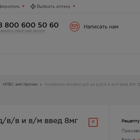
ферополь
Выбрать аптеку
8 800 600 50 60
Написать нам
Заказать обратный звонок
НПВС амп прочие
Ксефокам лиофил д/р-ра д/в/в и в/м введ 8мг 
/в/в и в/м введ 8мг
Рецепту
Р
Произво
Бренд: