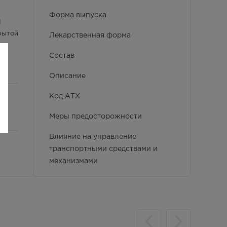
Форма выпуска
I
рытой
Лекарственная форма
Состав
Описание
Код АТХ
Меры предосторожности
Влияние на управление
транспортными средствами и
механизмами
Производитель и принимающий
претензии
Фармако-терапевтическая группа