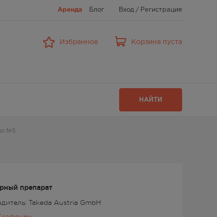
Аренда
Блог
Вход
/
Регистрация
Избранное
Корзина пуста
НАЙТИ
фл №5
рный препарат
дитель: Takeda Austria GmbH
Ксефокам