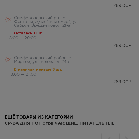
269.00
Р
Симферопольский р-н, с.
Фонтаны, ж/кв "Бектемир", ул.
Сабрие Эреджеповой, 21-а
Осталась 1 шт.
8:00 — 20:00
269.00
Р
Симферопольский район, с.
Мирное, ул. Белова, д. 24а
В наличии меньше 3 шт.
8:00 — 21:00
269.00
Р
г. Симферополь, бул. Ленина,
дом 15/ул.Гагарина, д.1
(напротив перехода)
Осталась 1 шт.
Круглосуточно
ЕЩЁ ТОВАРЫ ИЗ КАТЕГОРИИ
269.00
Р
СР-ВА ДЛЯ НОГ СМЯГЧАЮЩИЕ, ПИТАТЕЛЬНЫЕ
г. Симферополь, ул. Крылова, 36
/ ул. Краснознаменная, 72