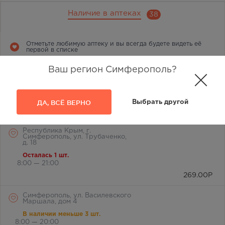
Наличие в аптеках
38
Отметьте любимую аптеку и вы всегда будете видеть её
первой в списке
Ваш регион Симферополь?
г. Симферополь, ул.
Лермонтова, д. 17а
В наличии меньше 3 шт.
8:00 — 22:00
ДА, ВСЁ ВЕРНО
Выбрать другой
269.00
Р
Республика Крым, г.
Симферополь, ул. Трубаченко,
д. 18
Осталась 1 шт.
8:00 — 21:00
269.00
Р
Симферополь, ул. Василевского
Маршала, дом 4
В наличии меньше 3 шт.
8:00 — 20:00