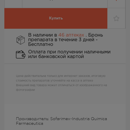
Купить
В наличии в
46 аптеках
. Бронь
препарата в течение 3 дней -
Бесплатно
Оплата при получении наличными
или банковской картой
Цена действительна только для интернет заказов, итоговую
стоимость препаратов уточняйте на кассе в аптеке
Внешний вид товара может отличаться от изображенного на
фотографии
Производитель: Sofarimex-Industria Quimica
Farmaceutica