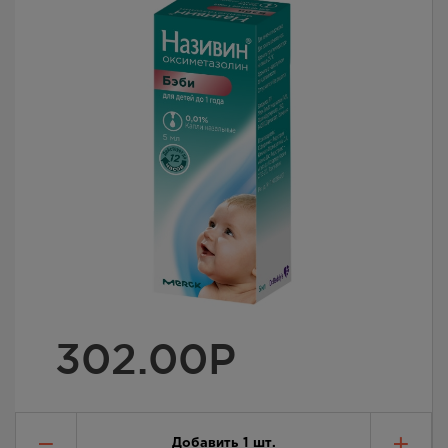
302.00
Р
Добавить
1
шт.