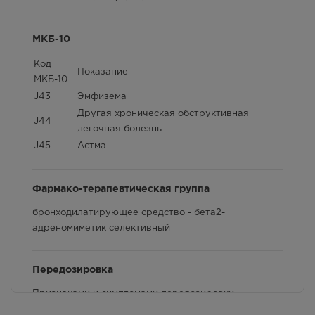
Способ применения и дозы
МКБ-10
Фармакологические свойства
Код
Взаимодействие с другими лекарственными
Показание
МКБ-10
препаратами и другие виды взаимодействия
J43
Эмфизема
Другая хроническая обструктивная
J44
легочная болезнь
J45
Астма
Фармако-терапевтическая группа
бронходилатирующее средство - бета2-
адреномиметик селективный
Передозировка
Признаками и симптомами передозировки
сальбутамола являются преходящие явления,