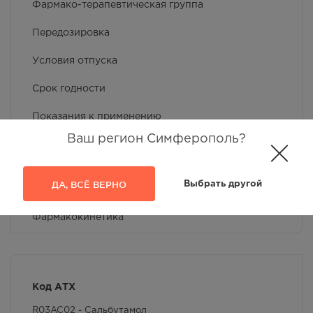
Фармако-терапевтическая группа
Передозировка
Условия отпуска
Срок годности
Показания к применению
Ваш регион Симферополь?
Побочное действие
Применение при беременности и кормлении
ДА, ВСЁ ВЕРНО
Выбрать другой
грудью
Фармакокинетика
Противопоказания
Особые указания
Код АТХ
Условия хранения
R03AC02 - Сальбутамол