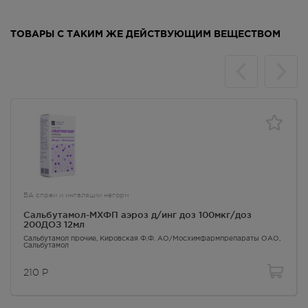
фармакологически обусловленные стимуляцией β-
адренорецепторов (см. разделы "Особые указания"
ТОВАРЫ С ТАКИМ ЖЕ ДЕЙСТВУЮЩИМ ВЕЩЕСТВОМ
и "Побочное действие"), такие как снижение АД,
тахикардия, мышечный тремор, тошнота, рвота.
Применение высоких доз сальбутамола может
вызвать метаболические изменения, включая
гипокалиемию, поэтому необходимо
контролировать концентрацию калия в сыворотке
крови. При применении высоких доз, а также при
передозировке бета-агонистов короткого действия
наблюдалось развитие лактатацидоза, поэтому при
передозировке может быть показан контроль
повышения сывороточного лактата и
БА спреи и ингаляции негорм
возможностью развития метаболического ацидоза
Сальбутамол-МХФП аэроз д/инг доз 100мкг/доз
(особенно при сохранении или ухудшении тахипноэ,
200ДОЗ 12мл
несмотря на устранение других признаков
Сальбутамол прочие
, Кировская Ф.Ф. АО/Мосхимфармпрепараты ОАО,
Сальбутамол
бронхоспазма, таких как свистящее дыхание).
210
Р
Условия отпуска