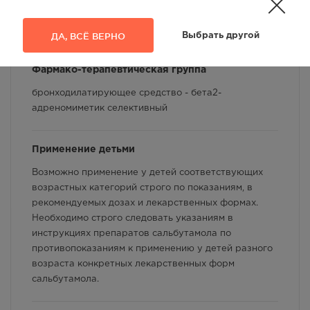
Код АТХ
Условия хранения
R03AC02 - Сальбутамол
ДА, ВСЁ ВЕРНО
Выбрать другой
Способ применения и дозы
Фармако-терапевтическая группа
Фармакологические свойства
бронходилатирующее средство - бета2-
Взаимодействие с другими лекарственными
адреномиметик селективный
препаратами и другие виды взаимодействия
Применение детьми
Возможно применение у детей соответствующих
возрастных категорий строго по показаниям, в
рекомендуемых дозах и лекарственных формах.
Необходимо строго следовать указаниям в
инструкциях препаратов сальбутамола по
противопоказаниям к применению у детей разного
возраста конкретных лекарственных форм
сальбутамола.