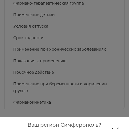
Фармако-терапевтическая группа
Применение детьми
Условия отпуска
Срок годности
Применение при хронических заболеваниях
Показания к применению
Побочное действие
Применение при беременности и кормлении
грудью
Фармакокинетика
Противопоказания
Ваш регион Симферополь?
Особые указания