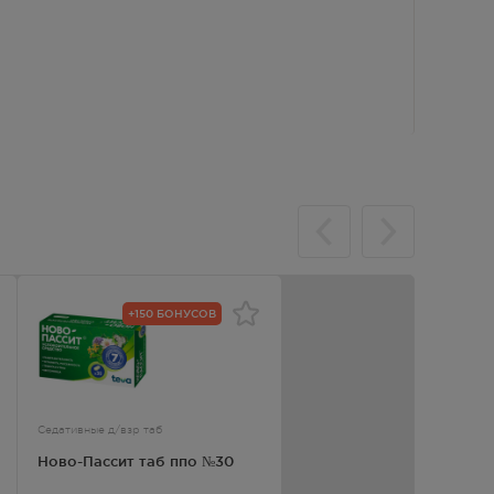
+150 БОНУСОВ
Седативные д/взр таб
Ново-Пассит таб ппо №30