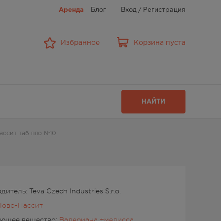
Аренда
Блог
Вход
/
Регистрация
Избранное
Корзина пуста
НАЙТИ
ассит таб ппо №10
итель: Teva Czech Industries S.r.o.
Ново-Пассит
ующее вещество:
Валериана +мелисса