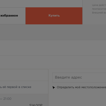
Цена дейст
препаратов
Внешний ви
 избранное
Купить
ь её первой в списке
Определить моё местоположени
— 21:00
514.00
Р