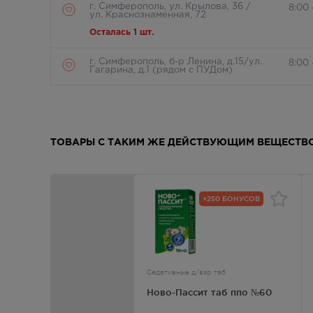
г. Симферополь, ул. Крылова, 36 /
8:00 
ул. Краснознаменная, 72
Осталась 1 шт.
г. Симферополь, б-р Ленина, д.15/ул.
8:00 
Гагарина, д.1 (рядом с ПУДом)
В наличии меньше 3 шт.
г. Симферополь, пр-кт Кирова / ул
Круг
Гоголя, д 22/2
ТОВАРЫ С ТАКИМ ЖЕ ДЕЙСТВУЮЩИМ ВЕЩЕСТВ
Осталась 1 шт.
г. Симферополь, пр-кт Кирова д.18/
8:00 
ул. Самокиша, д.3
Осталась 1 шт.
+250 БОНУСОВ
г. Симферополь, пр-кт Кирова, д 34
8:00 
Осталась 1 шт.
Седативные д/взр таб
г. Симферополь, пр-кт Кирова, дом
Круг
82
Ново-Пассит таб ппо №60
В наличии меньше 3 шт.