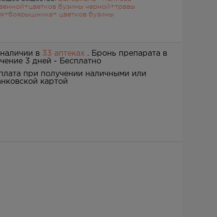
венной+цветков бузины черной+травы
я+боярышника+ цветков бузины
 наличии в
33 аптеках
. Бронь препарата в
ечение 3 дней -
Бесплатно
плата при получении наличными или
анковской картой