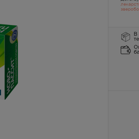
лекарст
зверобо
В
т
О
б