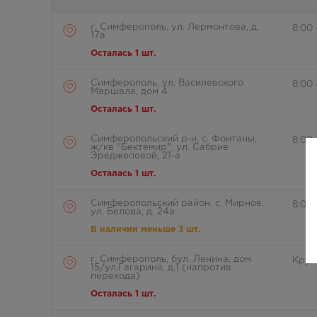
г. Симферополь, ул. Лермонтова, д.
8:00
17а
Осталась 1 шт.
Симферополь, ул. Василевского
8:00
Маршала, дом 4
Осталась 1 шт.
Симферопольский р-н, с. Фонтаны,
8:00
ж/кв "Бектемир", ул. Сабрие
Эреджеповой, 21-а
Осталась 1 шт.
Симферопольский район, с. Мирное,
8:00 
ул. Белова, д. 24а
В наличии меньше 3 шт.
г. Симферополь, бул. Ленина, дом
Круг
15/ул.Гагарина, д.1 (напротив
перехода)
Осталась 1 шт.