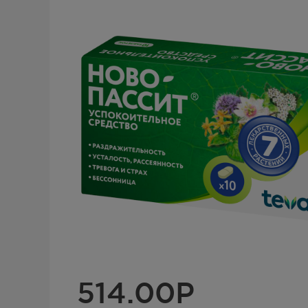
514.00
Р