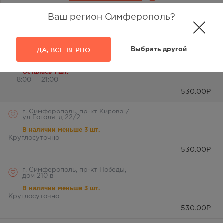
Ваш регион Симферополь?
Отметьте любимую аптеку и вы всегда будете видеть её
первой в списке
ДА, ВСЁ ВЕРНО
Выбрать другой
г. Симферополь, ул.
Лермонтова, 2а
Осталась 1 шт.
8:00 — 21:00
530.00
Р
г. Симферополь, пр-кт Кирова /
ул Гоголя, д 22/2
В наличии меньше 3 шт.
Круглосуточно
530.00
Р
г. Симферополь, пр-кт Победы,
дом 210 в
В наличии меньше 3 шт.
Круглосуточно
530.00
Р