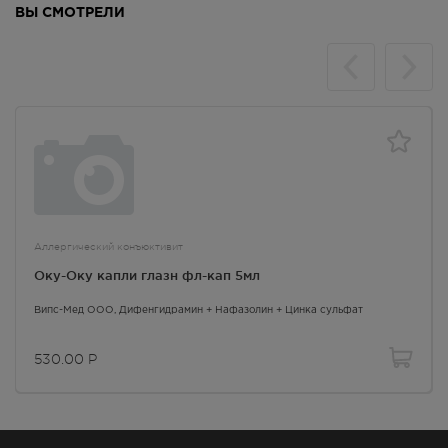
ВЫ СМОТРЕЛИ
Аллергический конъюктивит
Оку-Оку капли глазн фл-кап 5мл
Випс-Мед ООО,
Дифенгидрамин + Нафазолин + Цинка сульфат
530.00
Р