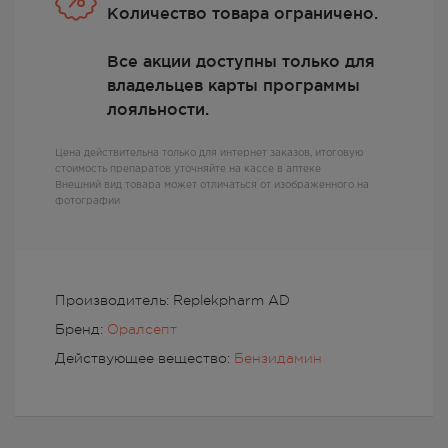
Количество товара ограничено.
Все акции доступны только для
владельцев карты программы
лояльности.
Цена действительна только для интернет заказов, итоговую
стоимость препаратов уточняйте на кассе в аптеке
Внешний вид товара может отличаться от изображенного на
фотографии
Производитель: Replekpharm AD
Бренд:
Оралсепт
Действующее вещество:
Бензидамин