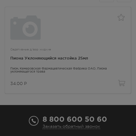
Седативные д/взр жидкие
Пиона Уклоняющийся настойка 25мл
Пион
, Кемеровская Фармацевтическая Фабрика ОАО,
Пиона
уклоняющегося трава
34.00
Р
8 800 600 50 60
Заказать обратный звонок