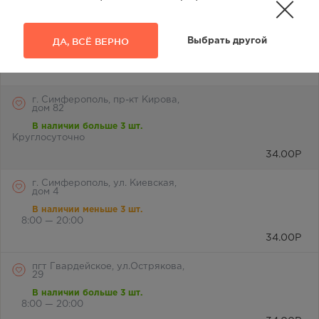
Наличие в аптеках
3
ДА, ВСЁ ВЕРНО
Выбрать другой
Отметьте любимую аптеку и вы всегда будете видеть её
первой в списке
г. Симферополь, пр-кт Кирова,
дом 82
В наличии больше 3 шт.
Круглосуточно
34.00
Р
г. Симферополь, ул. Киевская,
дом 4
В наличии меньше 3 шт.
8:00 — 20:00
34.00
Р
пгт Гвардейское, ул.Острякова,
29
В наличии больше 3 шт.
8:00 — 20:00