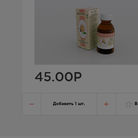
45.00
Р
Добавить
1
шт.
В