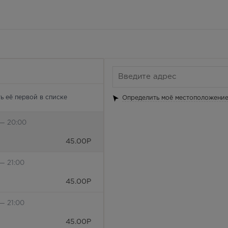
ь её первой в списке
Определить моё местоположени
 — 20:00
45.00
Р
— 21:00
45.00
Р
— 21:00
45.00
Р