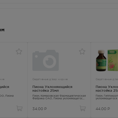
ОМ
ия
кие
Седативные д/взр жидкие
Седативные д/в
щийся
Пиона Уклоняющийся
Пиона Укло
настойка 25мл
настойка 25
ООО,
Пиона
Пион
, Кемеровская Фармацевтическая
Пион
, Гиппокра
Фабрика ОАО,
Пиона уклоняющегося
уклоняющегося 
трава
34.00
Р
44.00
Р
нтральной нервной системы: неврозы, невротические состояния,