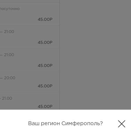
лосуточно
45.00
Р
— 21:00
45.00
Р
— 21:00
45.00
Р
 — 20:00
45.00
Р
- 21.00
45.00
Р
Ваш регион Симферополь?