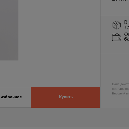
В
т
О
б
Цена дейст
препаратов
Внешний ви
 избранное
Купить