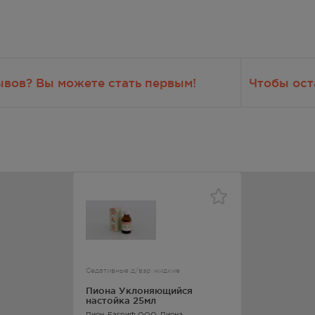
ывов? Вы можете стать первым!
Чтобы ост
на уклоняющегося настойки, печеночная и/или почечная
еменность, период лактации.
25 град.
Седативные д/взр жидкие
Пиона Уклоняющийся
зболтать.
настойка 25мл
. Взрослым рекомендуется принимать от 30 - 40 капель до 1 чайн