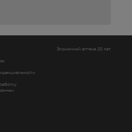
 и
Экономной аптеке 20 лет
ры
ными,
иденциальности
бработку
данных
»