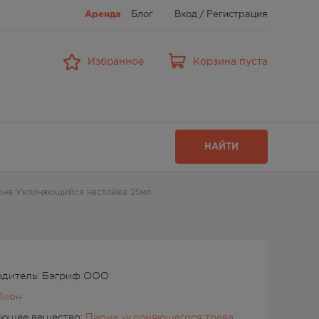
Аренда
Блог
Вход
/
Регистрация
Избранное
Корзина пуста
НАЙТИ
она Уклоняющийся настойка 25мл
одитель: Бэгриф ООО
Пион
ующее вещество:
Пиона уклоняющегося трава