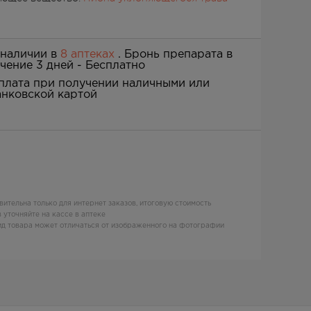
 наличии в
8 аптеках
. Бронь препарата в
ечение 3 дней -
Бесплатно
плата при получении наличными или
анковской картой
вительна только для интернет заказов, итоговую стоимость
 уточняйте на кассе в аптеке
д товара может отличаться от изображенного на фотографии