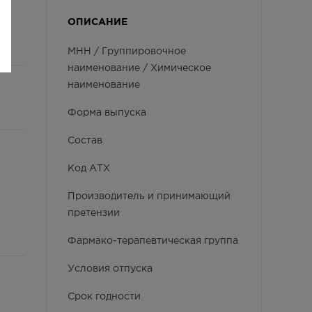
ОПИСАНИЕ
МНН / Группировочное
наименование / Химическое
наименование
Форма выпуска
Состав
Код АТХ
Производитель и принимающий
претензии
Фармако-терапевтическая группа
Условия отпуска
Срок годности