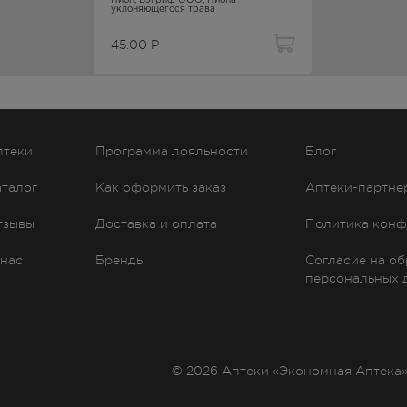
Пион
, Бэгриф ООО,
Пиона
уклоняющегося трава
год жизни.
45.00
Р
льно для каждого пациента с учетом характера, степени тяжести
сти достигнутого терапевтического эффекта и переносимости
и. В случае необходимости курс лечения можно повторить после
птеки
Программа лояльности
Блог
аталог
Как оформить заказ
Аптеки-партнё
низма к гипоксии, обладает спазмолитическими, противосудорож
тзывы
Доставка и оплата
Политика конф
ению кислотности желудка.
 системы и дыхание препараты пиона существенно не влияют.
 нас
Бренды
Согласие на о
ерез 1–1,5 ч.
персональных 
© 2026 Аптеки «Экономная Аптека