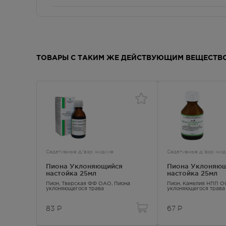
Производитель и принимающий претензии
Бэгриф, Россия
ТОВАРЫ С ТАКИМ ЖЕ ДЕЙСТВУЮЩИМ ВЕЩЕСТВ
Фармако-терапевтическая группа
седативное средство растительного происхожден
Условия отпуска
Отпускают без рецепта.
Седативные д/взр жидкие
Седативные д/взр жид
Срок годности
Пиона Уклоняющийся
Пиона Уклоняю
настойка 25мл
настойка 25мл
2 года
Пион
, Тверская ФФ ОАО,
Пиона
Пион
, Камелия НПП 
уклоняющегося трава
уклоняющегося трава
83
Р
67
Р
Показания к применению
При функциональных нарушениях деятельности це