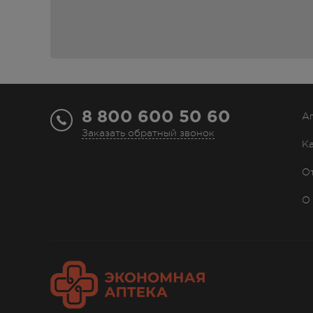
ложки настойки 2-3 раза в день.
Детям с 12 лет – из расчета 1 капля настойки на 1 
Длительность курса лечения назначают индивидуа
особенностей протекания заболевания, стабильно
препарата.
Рекомендованная длительность лечения – 2 недел
перерыва (через 2-3 месяца).
8 800 600 50 60
А
Заказать обратный звонок
Фармакологические свойства
К
Пиона настойка повышает сопротивляемость орга
О
антимикробными свойствами, способствует повыш
На вегетативную нервную, сердечно - сосудистую
О
Максимальный терапевтический эффект наступает ч
Продолжительность действия 1–3 ч.