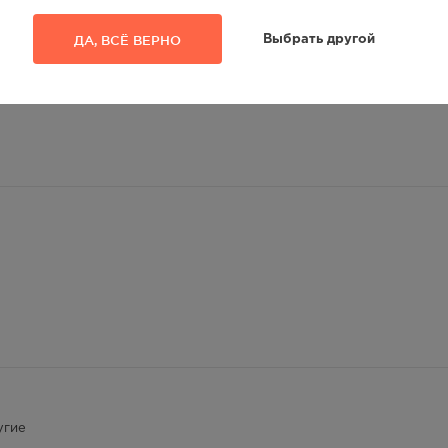
еское наименование
ДА, ВСЁ ВЕРНО
Выбрать другой
угие