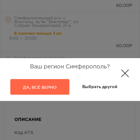
60.00
Р
Симферопольский р-н, с.
Фонтаны, ж/кв "Бектемир", ул.
Сабрие Эреджеповой, 21-а
В наличии меньше 3 шт.
8:00 — 20:00
60.00
Р
Симферопольский район, с.
Мирное, ул. Белова, д. 24а
Ваш регион Симферополь?
В наличии меньше 3 шт.
8:00 — 21:00
60.00
Р
ДА, ВСЁ ВЕРНО
Выбрать другой
г. Симферополь, бул. Ленина,
дом 15/ул.Гагарина, д.1
(напротив перехода)
В наличии меньше 3 шт.
Круглосуточно
ОПИСАНИЕ
60.00
Р
Код АТХ
г. Симферополь, ул. Крылова, 36
/ ул. Краснознаменная, 72