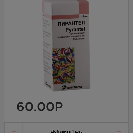
60.00
Р
Добавить
1
шт.