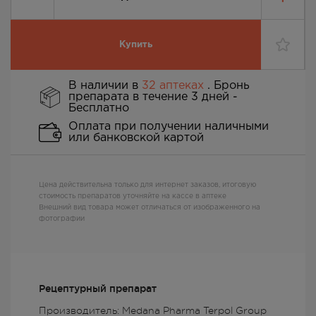
Купить
В наличии в
32 аптеках
. Бронь
препарата в течение 3 дней -
Бесплатно
Оплата при получении наличными
или банковской картой
Цена действительна только для интернет заказов, итоговую
стоимость препаратов уточняйте на кассе в аптеке
Внешний вид товара может отличаться от изображенного на
фотографии
Рецептурный препарат
Производитель: Medana Pharma Terpol Group