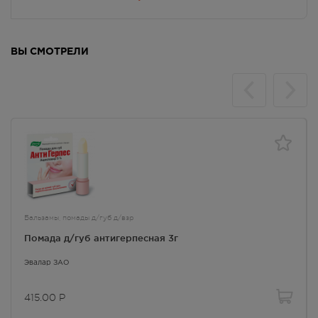
ВЫ СМОТРЕЛИ
Бальзамы, помады д/губ д/взр
Помада д/губ антигерпесная 3г
Эвалар ЗАО
415.00
Р