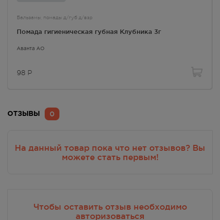
Бальзамы, помады д/губ д/взр
Помада гигиеническая губная Клубника 3г
Аванта АО
98
Р
0
ОТЗЫВЫ
На данный товар пока что нет отзывов? Вы
можете стать первым!
Чтобы оставить отзыв необходимо
авторизоваться