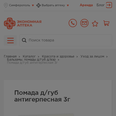
Аренда
Блог
Симферополь
Выбрать аптеку
Главная
Каталог
Красота и здоровье
Уход за лицом
Бальзамы, помады д/губ д/взр
Помада д/губ антигерпесная 3г
Помада д/губ
антигерпесная 3г