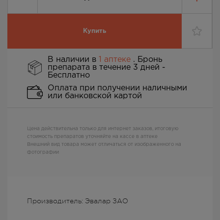
Купить
В наличии в
1 аптеке
. Бронь
препарата в течение 3 дней -
Бесплатно
Оплата при получении наличными
или банковской картой
Цена действительна только для интернет заказов, итоговую
стоимость препаратов уточняйте на кассе в аптеке
Внешний вид товара может отличаться от изображенного на
фотографии
Производитель: Эвалар ЗАО