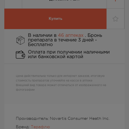
Купить
В наличии в
46 аптеках
. Бронь
препарата в течение 3 дней -
Бесплатно
Оплата при получении наличными
или банковской картой
Цена действительна только для интернет заказов, итоговую
стоимость препаратов уточняйте на кассе в аптеке
Внешний вид товара может отличаться от изображенного на
фотографии
Производитель: Novartis Consumer Heath Inc.
Бренд:
Терафлю