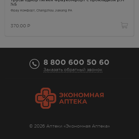
№5
370.00
Р
Фрау Комфорт
, Changzhou Jiakang PA
г. Симферополь, ул. Невского
Александра , дом 7
370.00
Р
В наличии меньше 3 шт.
Круглосуточно
370.00
Р
г. Симферополь, ул.
Севастопольская, 82а
8 800 600 50 60
Осталась 1 шт.
Заказать обратный звонок
8:00 — 21:00
370.00
Р
г. Симферополь, ул.
Севастопольская/Эстонская, д
58/2
Осталась 1 шт.
8:00 — 21:00
370.00
Р
© 2026 Аптеки «Экономная Аптека»
г. Симферополь,
ул.Балаклавская, 67а