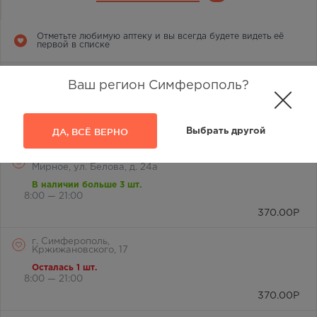
Отметьте любимую аптеку и вы всегда будете видеть её
первой в списке
г. Симферополь, ул.
Ваш регион Симферополь?
Лермонтова, д. 17а
В наличии меньше 3 шт.
8:00 — 22:00
370.00
Р
ДА, ВСЁ ВЕРНО
Выбрать другой
Симферопольский район, с.
Мирное, ул. Белова, д. 24а
В наличии больше 3 шт.
8:00 — 21:00
370.00
Р
г. Симферополь,
Кржижановского, 17
Осталась 1 шт.
8:00 — 21:00
370.00
Р