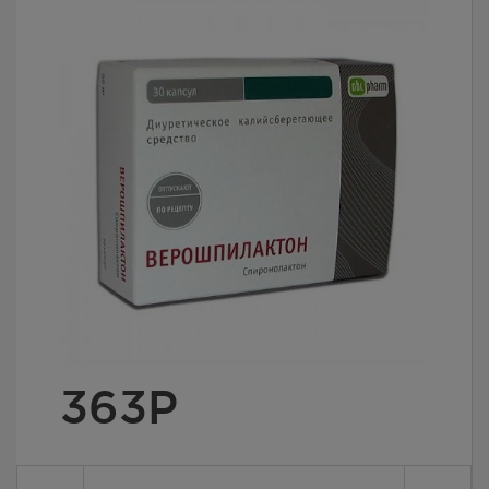
363
Р