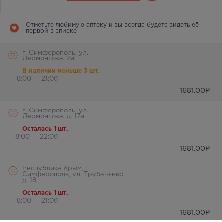
Отметьте любимую аптеку и вы всегда будете видеть её
первой в списке
г. Симферополь, ул.
Лермонтова, 2а
В наличии меньше 3 шт.
8:00 — 21:00
1681.00
Р
г. Симферополь, ул.
Лермонтова, д. 17а
Осталась 1 шт.
8:00 — 22:00
1681.00
Р
Республика Крым, г.
Симферополь, ул. Трубаченко,
д. 18
Осталась 1 шт.
8:00 — 21:00
1681.00
Р