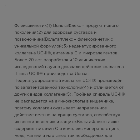
1681.00
Р
г. Симферополь, пр-кт Кирова
д.18/ул. Самокиша, д.3
Флексокинетик(1) ВольтаФлекс – продукт нового
В наличии меньше 3 шт.
поколения(2) для здоровья суставов и
8:00 — 21:00
позвоночника!ВольтаФлекс – флексокинетик с
1681.00
Р
уникальной формулой(3) неденатурированного
г. Симферополь, пр-кт Кирова, д
коллагена UC-II®, витамина С и микроэлементов.
34
Более 20 лет разработок и 10 клинических
В наличии меньше 3 шт.
исследований научно доказали действие коллагена
8:00 — 21:00
II типа UC-II® производства Лонза. ​
1681.00
Р
Неденатурированный коллаген UC-II® произведён
по запатентованной технологии(4) и отличается от
г. Симферополь, пр-кт Кирова,
дом 82
других видов коллагена(5). Тройная спираль UC-II®
Осталась 1 шт.
не распадается на аминокислоты в кишечнике,
Круглосуточно
поэтому коллаген оказывает направленное
1681.00
Р
действие именно на хрящи суставов, способствуя
их восстановлению и ​защите.ВольтаФлекс также
г. Симферополь, ул. 60 лет
содержит витамин С и комплекс минералов: цинк,
Октября, дом 22
медь, магний и марганец так необходимых для
В наличии меньше 3 шт.