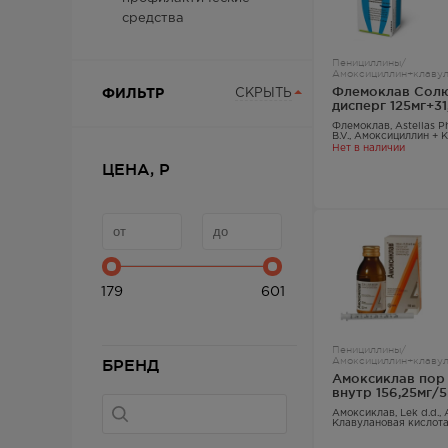
средства
Пенициллины/
Амоксициллин+клавула
Флемоклав Солю
ФИЛЬТР
СКРЫТЬ
дисперг 125мг+3
Флемоклав
, Astellas 
B.V.,
Амоксициллин + 
кислота
Нет в наличии
ЦЕНА, Р
179
601
Пенициллины/
Амоксициллин+клавула
БРЕНД
Амоксиклав пор 
внутр 156,25мг/
Амоксиклав
, Lek d.d.,
Клавулановая кислот