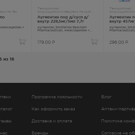
Пенициллины/
Пенициллины/
н.к-та тбл
Амоксициллин+клавулан.к-та сусп
Амоксициллин+к
 по
Аугментин пор д/сусп д/
Аугментин п
внутр 228,5мг/5мл 7,7г
внутр 457мг
Амоксициллин +
Аугментин
, SmithKline Beecham
Аугментин
, Smi
а
Pharmaceuticals,
Амоксициллин +
Pharmaceuticals
Клавулановая кислота
Клавулановая к
179.00
Р
296.00
Р
6
из
16
птеки
Программа лояльности
Блог
аталог
Как оформить заказ
Аптеки-партнё
тзывы
Доставка и оплата
Политика конф
 нас
Бренды
Согласие на о