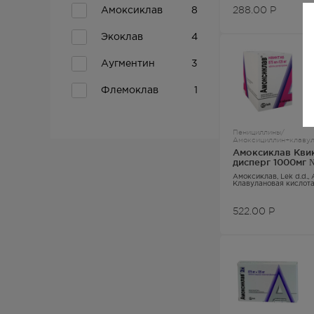
288.00
Р
Амоксиклав
8
Экоклав
4
Аугментин
3
Флемоклав
1
Пенициллины/
Амоксициллин+клавула
Амоксиклав Кви
дисперг 1000мг 
Амоксиклав
, Lek d.d.,
Клавулановая кислот
522.00
Р