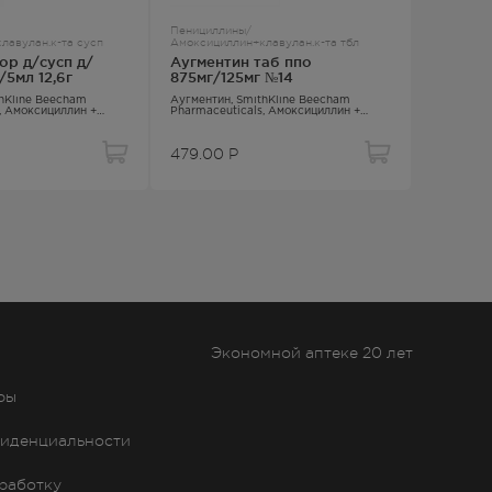
Пенициллины/
лавулан.к-та сусп
Амоксициллин+клавулан.к-та тбл
ор д/сусп д/
Аугментин таб ппо
/5мл 12,6г
875мг/125мг №14
thKline Beecham
Аугментин
, SmithKline Beecham
,
Амоксициллин +
Pharmaceuticals,
Амоксициллин +
ислота
Клавулановая кислота
479.00
Р
Экономной аптеке 20 лет
ры
иденциальности
бработку