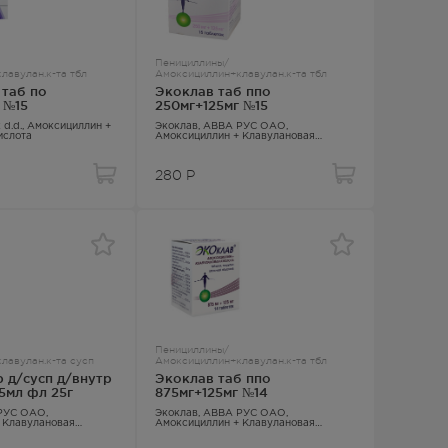
Пенициллины/
лавулан.к-та тбл
Амоксициллин+клавулан.к-та тбл
 таб по
Экоклав таб ппо
 №15
250мг+125мг №15
k d.d.,
Амоксициллин +
Экоклав
, АВВА РУС ОАО,
ислота
Амоксициллин + Клавулановая
кислота
280
Р
Пенициллины/
лавулан.к-та сусп
Амоксициллин+клавулан.к-та тбл
 д/сусп д/внутр
Экоклав таб ппо
5мл фл 25г
875мг+125мг №14
РУС ОАО,
Экоклав
, АВВА РУС ОАО,
 Клавулановая
Амоксициллин + Клавулановая
кислота