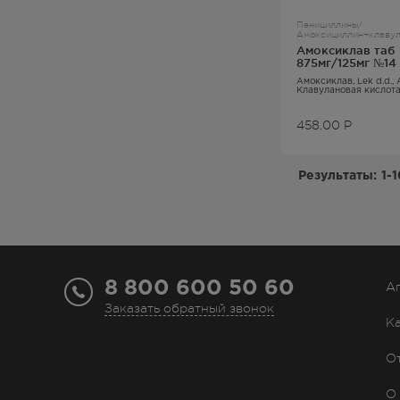
Пенициллины/
Амоксициллин+клавула
Амоксиклав таб
875мг/125мг №14
Амоксиклав
, Lek d.d.,
Клавулановая кислот
458.00
Р
Результаты:
1-1
8 800 600 50 60
А
Заказать обратный звонок
К
О
О