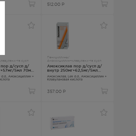
512.00
Р
Пенициллины/
лавулан.к-та сусп
Амоксициллин+клавулан.к-та сусп
пор д/сусп д/
Амоксиклав пор д/сусп д/
г+57мг/5мл 70мл
внутр 250мг+62,5мг/5мл
100мл
k d.d.,
Амоксициллин +
Амоксиклав
, Lek d.d.,
Амоксициллин +
ислота
Клавулановая кислота
357.00
Р