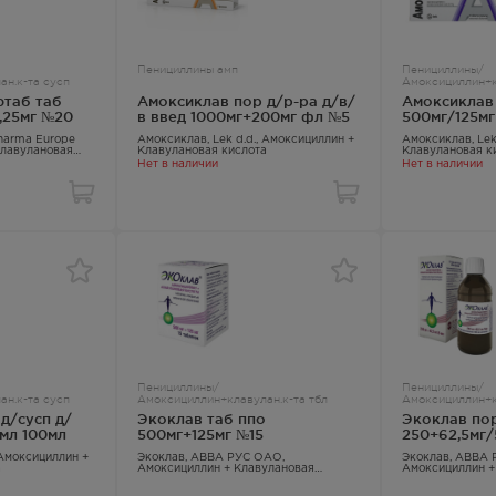
Пенициллины амп
Пенициллины/
н.к-та сусп
Амоксициллин+к
таб таб
Амоксиклав пор д/р-ра д/в/
Амоксиклав
1,25мг №20
в введ 1000мг+200мг фл №5
500мг/125мг
Pharma Europe
Амоксиклав
, Lek d.d.,
Амоксициллин +
Амоксиклав
, Le
Клавулановая
Клавулановая кислота
Клавулановая к
Нет в наличии
Нет в наличии
Пенициллины/
Пенициллины/
н.к-та сусп
Амоксициллин+клавулан.к-та тбл
Амоксициллин+к
д/сусп д/
Экоклав таб ппо
Экоклав пор
5мл 100мл
500мг+125мг №15
250+62,5мг/
Амоксициллин +
Экоклав
, АВВА РУС ОАО,
Экоклав
, АВВА 
а
Амоксициллин + Клавулановая
Амоксициллин +
кислота
кислота