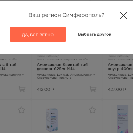
448.00
Р
317.00
Р
Ваш регион Симферополь?
ДА, ВСЁ ВЕРНО
Выбрать другой
Пенициллины/
Пенициллины/
н.к-та тбл
Амоксициллин+клавулан.к-та тбл
Амоксициллин+к
ктаб таб
Амоксиклав Квиктаб таб
Амоксиклав 
№14
дисперг 625мг №14
внутр 400м
22г
Амоксициллин +
Амоксиклав
, Lek d.d.,
Амоксициллин +
Амоксиклав
, Le
а
Клавулановая кислота
Клавулановая к
412.00
Р
427.00
Р