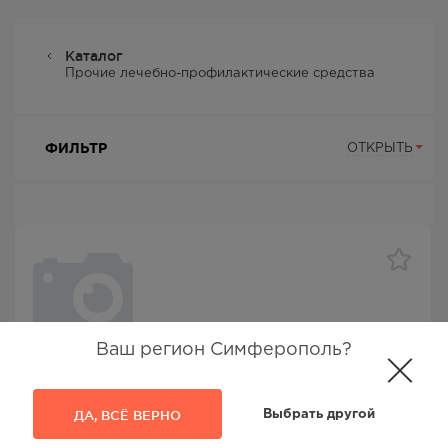
Каталог
Прочие лечебно-профилактические средства
ФИЛЬТР
ОТКРЫТЬ
Ваш регион Симферополь?
Комб.ср-ва для почек
Консумед Комплекс экстрактов клюквы/толокн/
хвоща д/мочевывод путей саше №14
ДА, ВСЁ ВЕРНО
Выбрать другой
Консумед
, Внешторг Фарма ООО,
экстракт плодов клюквы, экстракт
листьев брусники, экстракт травы хвоща, аскорбиновая кислота