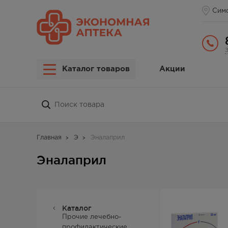
Сим
Каталог товаров
Акции
Главная
Э
Эналаприл
Эналаприл
Каталог
Прочие лечебно-
профилактические