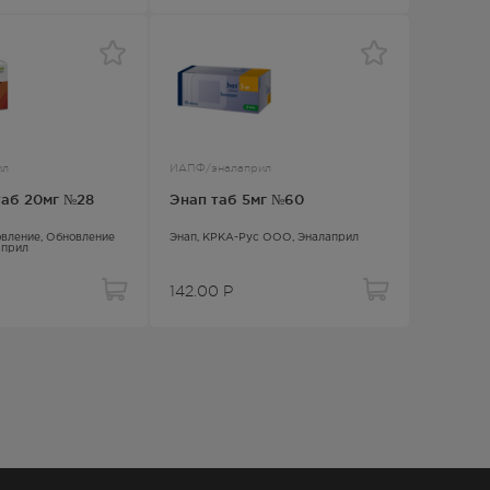
ил
ИАПФ/эналаприл
таб 20мг №28
Энап таб 5мг №60
овление
, Обновление
Энап
, КРКА-Рус ООО,
Эналаприл
април
142.00
Р