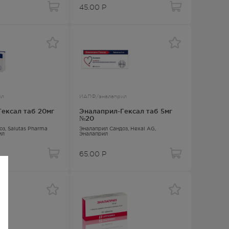
45.00
Р
ил
ИАПФ/эналаприл
ексал таб 20мг
Эналаприл-Гексал таб 5мг
№20
оз
, Salutas Pharma
Эналаприл Сандоз
, Hexal AG,
ил
Эналаприл
65.00
Р