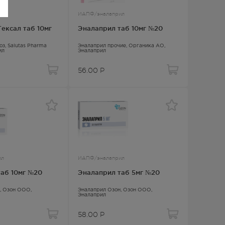
ил
ИАПФ/эналаприл
ексал таб 10мг
Эналаприл таб 10мг №20
оз
, Salutas Pharma
Эналаприл прочие
, Органика АО,
ил
Эналаприл
56.00
Р
ил
ИАПФ/эналаприл
аб 10мг №20
Эналаприл таб 5мг №20
, Озон ООО,
Эналаприл Озон
, Озон ООО,
Эналаприл
58.00
Р