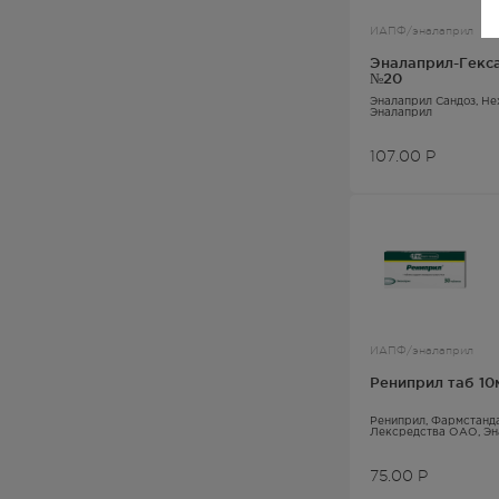
ИАПФ/эналаприл
Эналаприл-Гекса
№20
Эналаприл Сандоз
, He
Эналаприл
107.00
Р
ИАПФ/эналаприл
Рениприл таб 10
Рениприл
, Фармстанд
Лексредства ОАО,
Эн
75.00
Р