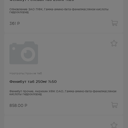
Обновление ЗАО ПФК,
Гамма-амино-бета-фенилмасляной кислоты
гидрохлорид
361
Р
Ноотропы/прочие таб
Фенибут таб 250мг №50
Фенибут прочие
, Акрихин ХФК ОАО,
Гамма-амино-бета-фенилмасляной
кислоты гидрохлорид
858.00
Р