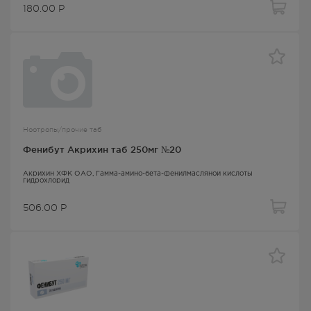
180.00
Р
Ноотропы/прочие таб
Фенибут Акрихин таб 250мг №20
Акрихин ХФК ОАО,
Гамма-амино-бета-фенилмасляной кислоты
гидрохлорид
506.00
Р