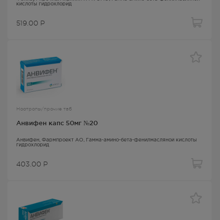
кислоты гидрохлорид
519.00
Р
Ноотропы/прочие таб
Анвифен капс 50мг №20
Анвифен
, Фармпроект АО,
Гамма-амино-бета-фенилмасляной кислоты
гидрохлорид
403.00
Р