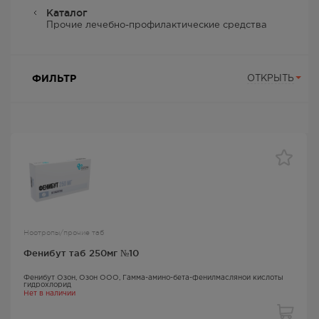
Каталог
Прочие лечебно-профилактические средства
ФИЛЬТР
ОТКРЫТЬ
Ноотропы/прочие таб
Фенибут таб 250мг №10
Фенибут Озон
, Озон ООО,
Гамма-амино-бета-фенилмасляной кислоты
гидрохлорид
Нет в наличии