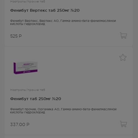
Ноотропы/прочие таб
Фенибут Вертекс таб 250мг №20
Фенибут Вертекс
, Вертекс АО,
Гамма-амино-бета-фенилмасляной
кислоты гидрохлорид
525
Р
Ноотропы/прочие таб
Фенибут таб 250мг №20
Фенибут прочие
, Органика АО,
Гамма-амино-бета-фенилмасляной
кислоты гидрохлорид
337.00
Р