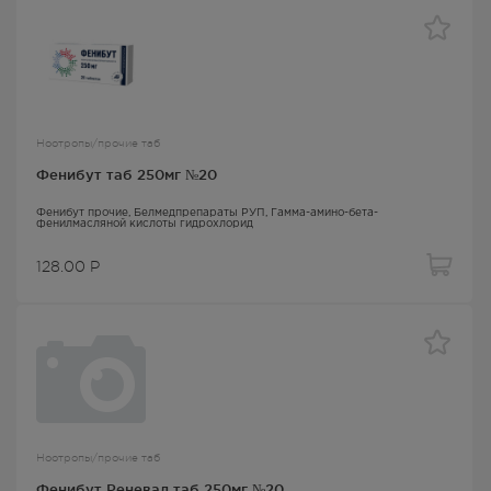
Ноотропы/прочие таб
Фенибут таб 250мг №20
Фенибут прочие
, Белмедпрепараты РУП,
Гамма-амино-бета-
фенилмасляной кислоты гидрохлорид
128.00
Р
Ноотропы/прочие таб
Фенибут Реневал таб 250мг №20