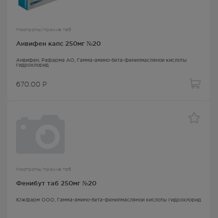
Ноотропы/прочие таб
Анвифен капс 250мг №20
Анвифен
, Рафарма АО,
Гамма-амино-бета-фенилмасляной кислоты
гидрохлорид
670.00
Р
Ноотропы/прочие таб
Фенибут таб 250мг №20
Южфарм ООО,
Гамма-амино-бета-фенилмасляной кислоты гидрохлорид