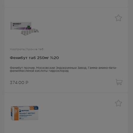
Ноотропы/прочие таб
Фенибут таб 250мг №20
Фенибут прочие
, Московский Эндокринный Завод,
Гамма-амино-бета-
фенилмасляной кислоты гидрохлорид
374.00
Р