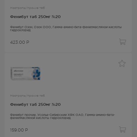
Ноотропы/прочие таб
Фенибут таб 250мг №20
Фенибут Озон
, Озон ООО,
Гамма-амино-бета-фенилмасляной кислоты
гидрохлорид
423.00
Р
Ноотропы/прочие таб
Фенибут таб 250мг №20
Фенибут прочие
, Усолье-Сибирский ХФК ОАО,
Гамма-амино-бета-
фенилмасляной кислоты гидрохлорид
159.00
Р