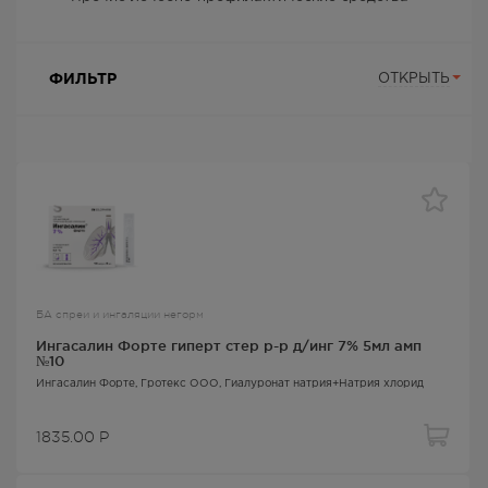
ФИЛЬТР
ОТКРЫТЬ
БА спреи и ингаляции негорм
Ингасалин Форте гиперт стер р-р д/инг 7% 5мл амп
№10
Ингасалин Форте
, Гротекс ООО,
Гиалуронат натрия+Натрия хлорид
1835.00
Р