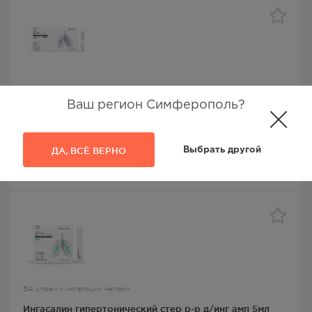
БА спреи и ингаляции негорм
Ваш регион Симферополь?
Ингасалин Форте гиперт стер р-р д/инг 7% 5мл амп
№30
Ингасалин Форте
, Гротекс ООО,
Гиалуронат натрия+Натрия хлорид
ДА, ВСЁ ВЕРНО
Выбрать другой
3025.00
Р
БА спреи и ингаляции негорм
Ингасалин гипертонический стер р-р д/инг амп 5мл