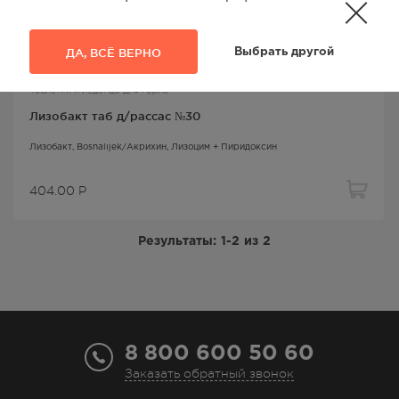
ДА, ВСЁ ВЕРНО
Выбрать другой
Таблетки и леденцы для горла
Лизобакт таб д/рассас №30
Лизобакт
, Bosnalijek/Акрихин,
Лизоцим + Пиридоксин
404.00
Р
Результаты:
1-2
из
2
8 800 600 50 60
Заказать обратный звонок