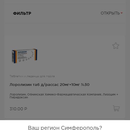
ФИЛЬТР
ОТКРЫТЬ
Таблетки и леденцы для горла
Лоролизин таб д/рассас 20мг+10мг №30
Лоролизин
, Обнинская Химико-Фармацевтическая Компания,
Лизоцим +
Пиридоксин
310.00
Р
Ваш регион Симферополь?