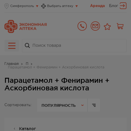
Аренда
Блог
Симферополь
Выбрать аптеку
Главная
П
Парацетамол + Фенирамин + Аскорбиновая кислота
Парацетамол + Фенирамин +
Аскорбиновая кислота
ПОПУЛЯРНОСТЬ
Сортировать:
Каталог