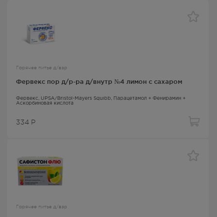
Горячее питье д/взр
Фервекс пор д/р-ра д/внутр №4 лимон с сахаром
Фервекс
, UPSA/Bristol-Mayers Squibb,
Парацетамол + Фенирамин +
Аскорбиновая кислота
334
Р
Горячее питье д/взр