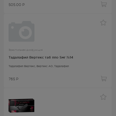
505.00
Р
Эректильная дисфункция
Тадалафил Вертекс таб ппо 5мг №14
Тадалафил Вертекс
, Вертекс АО,
Тадалафил
765
Р