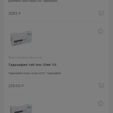
Динамико
, Solco Basel AG,
Тадалафил
2083
Р
Эректильная дисфункция
Тадалафил таб ппо 20мг №1
Тадалафил Озон
, Озон ООО,
Тадалафил
229.00
Р