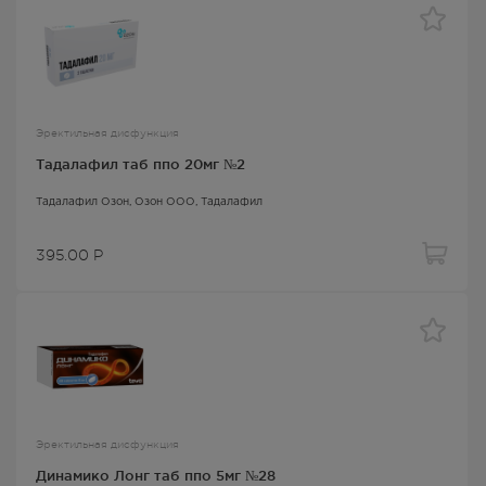
Эректильная дисфункция
Тадалафил таб ппо 20мг №2
Тадалафил Озон
, Озон ООО,
Тадалафил
395.00
Р
Эректильная дисфункция
Динамико Лонг таб ппо 5мг №28