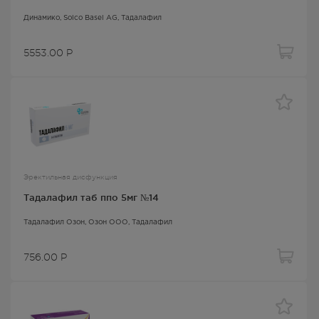
Динамико
, Solco Basel AG,
Тадалафил
5553.00
Р
Эректильная дисфункция
Тадалафил таб ппо 5мг №14
Тадалафил Озон
, Озон ООО,
Тадалафил
756.00
Р