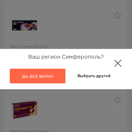
Эректильная дисфункция
Динамико Лонг таб ппо 20мг №1
Ваш регион Симферополь?
Динамико
, Solco Basel AG,
Тадалафил
ДА, ВСЁ ВЕРНО
Выбрать другой
1063.00
Р
Эректильная дисфункция