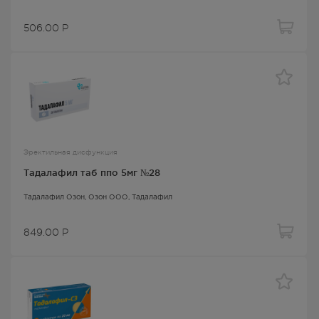
506.00
Р
Эректильная дисфункция
Тадалафил таб ппо 5мг №28
Тадалафил Озон
, Озон ООО,
Тадалафил
849.00
Р