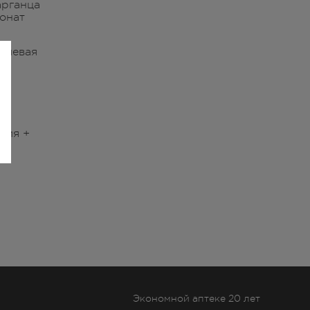
арганца
онат
лиевая
я
ния +
ы
Экономной аптеке 20 лет