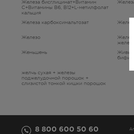
Железа бисглицинат+Витамин
Желез
С+Витамины В6, В12+L-метилфолат
кальция
Железа карбоксимальтозат
Желез
Железо
Желез
железо
Женьшень
Живы
бифид
желчь сухая + железы
поджелудочной порошок +
слизистой тонкой кишки порошок
8 800 600 50 60
А