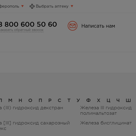
ферополь
Выбрать аптеку
8 800 600 50 60
Написать нам
Заказать обратный звонок
Л
М
Н
О
П
Р
С
Т
У
Ф
Х
Ц
Ч
Ш
 (III) гидроксид декстран
Железа III гидроксид
полимальтозат
 [III] гидроксид сахарозный
Железа бисглицинат
екс