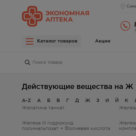
Сим
Каталог товаров
Акции
Действующие вещества на Ж
A-Z
А
Б
В
Г
Д
Ж
З
И
Й
К
Желатина таннат
Железа
Железа III гидроксид
Железа
полимальтозат + Фолиевая кислота
компл