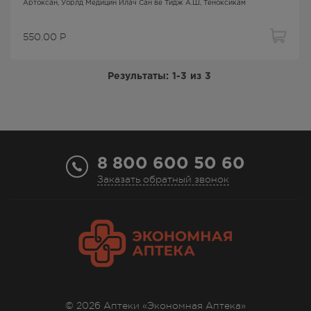
Артоксан
, Уорлд Медицин Илач Сан ве Тидж А.Ш,
Теноксикам
550.00
Р
Результаты:
1-3
из
3
8 800 600 50 60
Заказать обратный звонок
© 2026 Аптеки «Экономная Аптека»