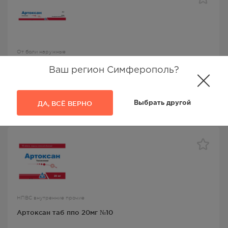
От боли наружные
Артоксан гель для наружного применения 1 % туба 45
Ваш регион Симферополь?
г
Артоксан
, Уорлд Медицин Илач Сан ве Тидж А.Ш,
Теноксикам
ДА, ВСЁ ВЕРНО
Выбрать другой
629.00
Р
НПВС внутренние прочие
Артоксан таб ппо 20мг №10