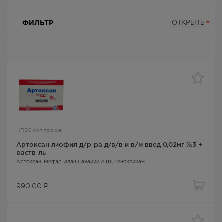
ФИЛЬТР
ОТКРЫТЬ
НПВС амп прочие
Артоксан лиофил д/р-ра д/в/в и в/м введ 0,02мг №3 +
раств-ль
Артоксан
, Мефар Илач Санайии А.Ш.,
Теноксикам
990.00
Р