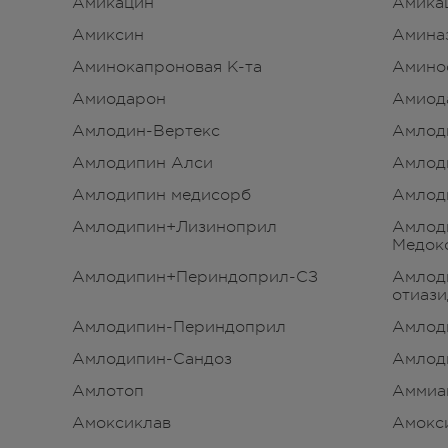
Амикацин
Амика
Амиксин
Амина
Аминокапроновая К-та
Амино
Амиодарон
Амиод
Амлодин-Вертекс
Амлод
Амлодипин Алси
Амлод
Амлодипин медисорб
Амлод
Амлодипин+Лизиноприл
Амлод
Медок
Амлодипин+Периндоприл-СЗ
Амлод
отиази
Амлодипин-Периндоприл
Амлод
Амлодипин-Сандоз
Амлод
Амлотоп
Аммиа
Амоксиклав
Амокс