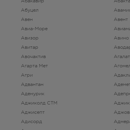
Абакавир
Абакт
Абуцел
Авами
Авен
Авент
Авиа-Море
Авиам
Авизор
Авино
Авитар
Авода
Авочактив
Агалат
Агарта Мет
Агоме
Агри
Адакл
Адвантан
Адеме
Аденурик
Адепр
Аджиколд СТМ
Аджик
Аджисепт
Аджов
Адисорд
Адмер