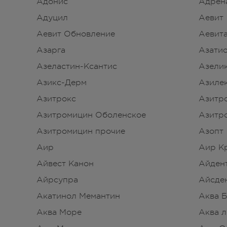
Адонис
Адрен
Адуцил
Аевит
Аевит Обновление
Аевит
Азарга
Азати
Азеластин-Ксантис
Азели
Азикс-Дерм
Азиле
Азитрокс
Азитр
Азитромицин Оболенское
Азитр
Азитромицин прочие
Азопт
Аир
Аир К
Айвест Канон
Айден
Айрсупра
Айсде
Акатинол Мемантин
Аква 
Аква Море
Аква л