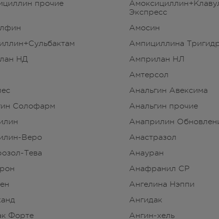
ициллин прочие
Амоксициллин+Клаву
Экспресс
лфин
Амосин
иллин+Сульбактам
Ампициллина Тригид
лан НД
Амприлан НЛ
Амтерсол
лес
Анальгин Авексима
гин Солофарм
Анальгин прочие
илин
Анаприлин Обновлен
илин-Веро
Анастразол
розол-Тева
Анауран
рон
Анафранил CP
ен
Ангелина Нэппи
канд
Ангидак
ак Форте
Ангин-хель