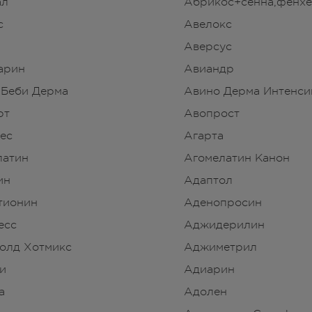
ал
Абрикос+сенна,фенх
с
Авелокс
Аверсус
арин
Авиандр
 Беби Дерма
Авино Дерма Интенси
рт
Авопрост
ес
Агарта
латин
Агомелатин Канон
ин
Адаптол
тионин
Аденопросин
есс
Аджидерилин
олд Хотмикс
Аджиметрил
и
Адиарин
а
Адолен