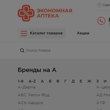
Сим
Каталог товаров
Акции
Бренды на А
1-9
A-Z
А
Б
В
Г
Д
Е
Ж
З
И
А-Дерма
А-Цер
АВС Хелси Фуд
АД Ми
АСК-Кардио
АТФ