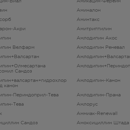
цин-Виал
Амикацин-Ферейн
зин
Аминалон
сорб
Аминтакс
арон-Акри
Амитриптилин
ипин
Амлодипин Акос
ипин Велфарм
Амлодипин Реневал
ипин+Валсартан
Амлодипин+Валсарта
ипин+Олмесартана
Амлодипин+Периндо
сомил Сандоз
ипин+валсартан+гидрохлор
Амлодипин-Канон
д канон
ипин-Периндоприл-Тева
Амлодипин-Прана
ипин-Тева
Амлорус
к
Аммиак-Renewall
ициллин Сандоз
Амоксициллин Штада