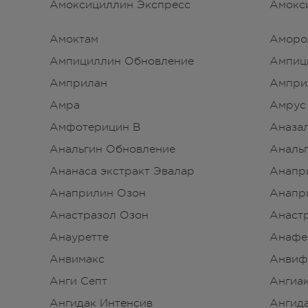
Амоксициллин Экспресс
Амокс
Амоктам
Аморо
Ампициллин Обновление
Ампиц
Амприлан
Ампри
Амра
Амрус
Амфотерицин В
Аназа
Анальгин Обновление
Аналь
Ананаса экстракт Эвалар
Анапр
Анаприлин Озон
Анапр
Анастразол Озон
Анаст
Анауретте
Анафе
Анвимакс
Анвиф
Анги Септ
Ангиа
Ангидак Интенсив
Ангид