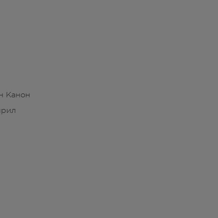
н Канон
прил