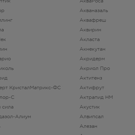
птик
АкваРоса
ор
Акваназаль
илинг
Аквафреш
ла
Аквирин
Чек
Акласта
лин
Акнекутан
арио
Акридерм
иколь
Акриол Про
рид
Актитенз
ерт КристалМатрикс-ФС
Актифрут
лор-С
Актрапид НМ
 сила
Акустик
дазол-Алиум
Алвипсал
ь
Алезан