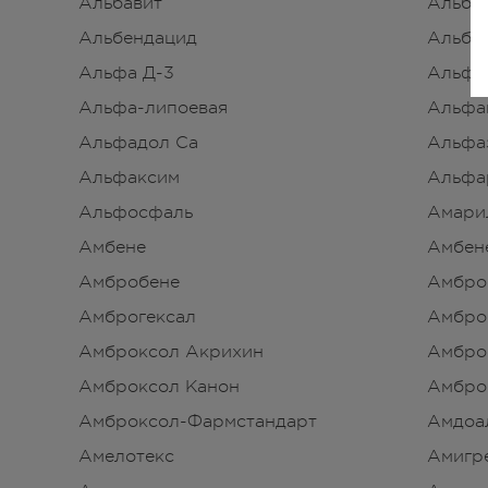
Альбавит
Альба
Альбендацид
Альбу
Альфа Д-3
Альфа
Альфа-липоевая
Альфа
Альфадол Са
Альфа
Альфаксим
Альфа
Альфосфаль
Амари
Амбене
Амбен
Амбробене
Амбро
Амброгексал
Амбро
Амброксол Акрихин
Амбро
Амброксол Канон
Амбро
Амброксол-Фармстандарт
Амдоа
Амелотекс
Амигр