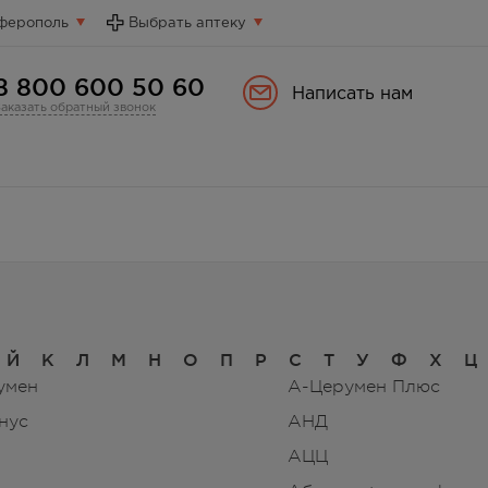
ферополь
Выбрать аптеку
8 800 600 50 60
Написать нам
Заказать обратный звонок
Й
К
Л
М
Н
О
П
Р
С
Т
У
Ф
Х
Ц
умен
А-Церумен Плюс
нус
АНД
АЦЦ