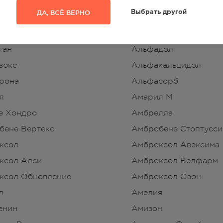
дент
Альбарел
ДА, ВСЁ ВЕРНО
Выбрать другой
мин
Альтевир
 Нормикс
Альфа-Токоферол
ган
Альфадол
зокс
Альфакальцидол
рона
Альфасорб
л
Амарил М
е Хондро
Амбрелла
бене Вертекс
Амбробене Стоптусси
ксол
Амброксол Авексима
ксол Алси
Амброксол Велфарм
ксол Обновление
Амброксол Озон
л
Амелия
енин
Амизон