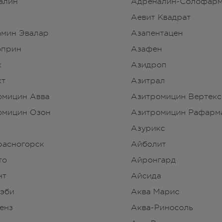
алин
Адреналин-Солофар
Аевит Квадрат
амин Эвалар
Азапентацен
оприн
Азафен
к
Азидроп
кт
Азитрал
омицин Авва
Азитромицин Вертекс
омицин Озон
Азитромицин Рафарм
Азурикс
расногорск
Айболит
то
Айронгард
нт
Айсида
Бэби
Аква Марис
енз
Аква-Риносоль