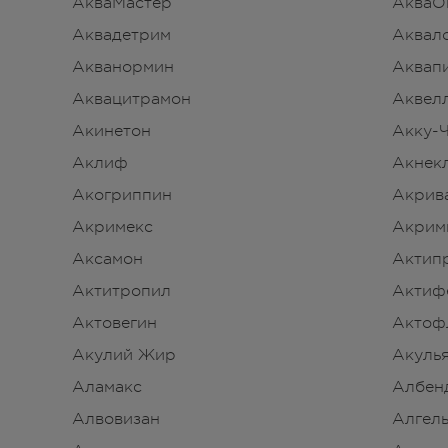
АкваМастер
АкваО
Аквадетрим
Аквал
Акванормин
Аквап
Аквацитрамон
Аквел
Акинетон
Акку-
Аклиф
Акнек
Акогриппин
Акрив
Акримекс
Акрим
Аксамон
Актип
Актитропил
Актиф
Актовегин
Актоф
Акулий Жир
Акулья
Аламакс
Албен
Алвовизан
Алгел