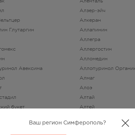
ак
Аленталь
ил
Алзер-эйч
Зельтцер
Алкеран
лин Глутаргин
Аллапинин
Аллегра
гомекс
Аллергостин
ин
Алломедин
уринол Авексима
Аллопуринол Органи
ол
Алмаг
т
Алоэ
стадил
Алтай
кий букет
Алтей
ит
Алфит
Ваш регион Симферополь?
рост
Альба