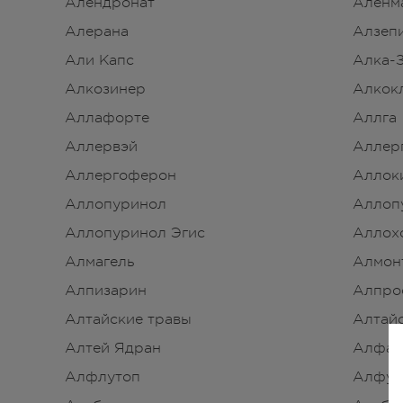
Алендронат
Аленм
Алерана
Алзеп
Али Капс
Алка-
Алкозинер
Алкок
Аллафорте
Аллга
Аллервэй
Аллер
Аллергоферон
Аллок
Аллопуринол
Аллоп
Аллопуринол Эгис
Аллох
Алмагель
Алмон
Алпизарин
Алпро
Алтайские травы
Алтайс
Алтей Ядран
Алфав
Алфлутоп
Алфуп