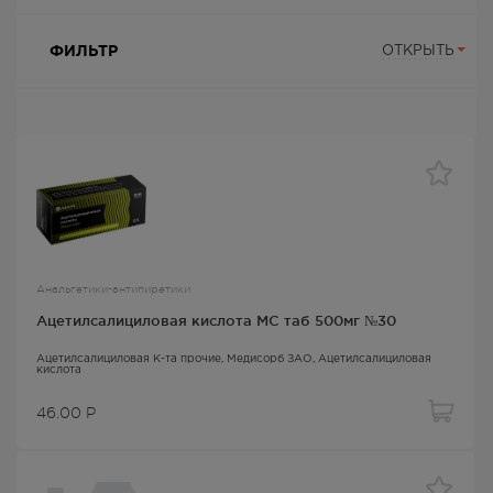
ФИЛЬТР
ОТКРЫТЬ
Анальгетики-антипиретики
Ацетилсалициловая кислота МС таб 500мг №30
Ацетилсалициловая К-та прочие
, Медисорб ЗАО,
Ацетилсалициловая
кислота
46.00
Р