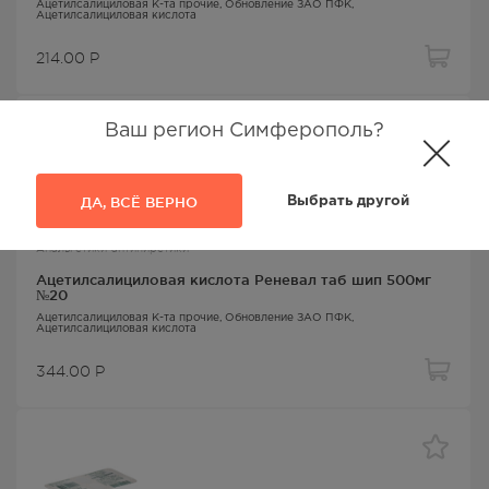
Ацетилсалициловая К-та прочие
, Обновление ЗАО ПФК,
Ацетилсалициловая кислота
214.00
Р
Ваш регион Симферополь?
ДА, ВСЁ ВЕРНО
Выбрать другой
Анальгетики-антипиретики
Ацетилсалициловая кислота Реневал таб шип 500мг
№20
Ацетилсалициловая К-та прочие
, Обновление ЗАО ПФК,
Ацетилсалициловая кислота
344.00
Р