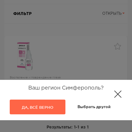
ФИЛЬТР
ОТКРЫТЬ
Воспаление и повреждение глаза
Дикло-Ф капли глазн 0,1% фл-кап 5мл
Ваш регион Симферополь?
Дикло-Ф
, Сентисс Фарма Пвт.Лтд.,
Диклофенак
ДА, ВСЁ ВЕРНО
Выбрать другой
149.00
Р
Результаты:
1-1
из
1