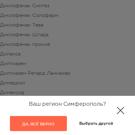
Диклофенак Синтез
Диклофенак Солофарм
Диклофенак Тева
Диклофенак Штада
Диклофенак прочие
Дилакса
Дилтиазем
Дилтиазем Ретард Ланнахер
Димедрол
Димексид
Диметинден+фенилэфрин
Ваш регион Симферополь?
Диметинден-Акрихин
Димефосфон
ДА, ВСЁ ВЕРНО
Выбрать другой
Димиа