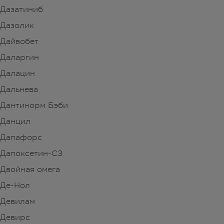
Дазатиниб
Дазолик
Дайвобет
Даларгин
Далацин
Дальнева
Дантинорм Бэби
Данцил
Дапафорс
Дапоксетин-СЗ
Двойная омега
Де-Нол
Девилам
Девирс