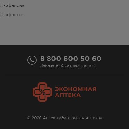
Дюфалоза
Дюфастон
8 800 600 50 60
Заказать обратный звонок
© 2026 Аптеки «Экономная Аптека»