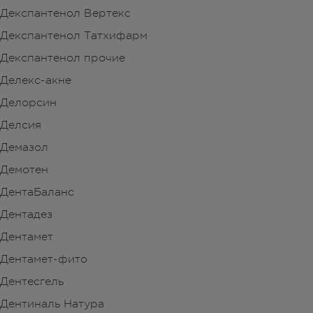
Декспантенол Вертекс
Декспантенол Татхифарм
Декспантенол прочие
Делекс-акне
Делорсин
Делсия
Демазол
Демотен
ДентаБаланс
Дентадез
Дентамет
Дентамет-фито
Дентесгель
Дентиналь Натура