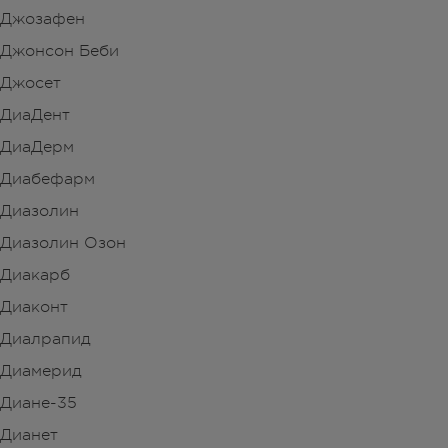
Джозафен
Джонсон Беби
Джосет
ДиаДент
ДиаДерм
Диабефарм
Диазолин
Диазолин Озон
Диакарб
Диаконт
Диалрапид
Диамерид
Диане-35
Дианет