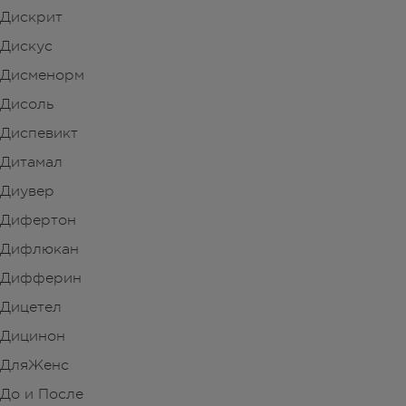
Дискрит
Дискус
Дисменорм
Дисоль
Диспевикт
Дитамал
Диувер
Дифертон
Дифлюкан
Дифферин
Дицетел
Дицинон
ДляЖенс
До и После