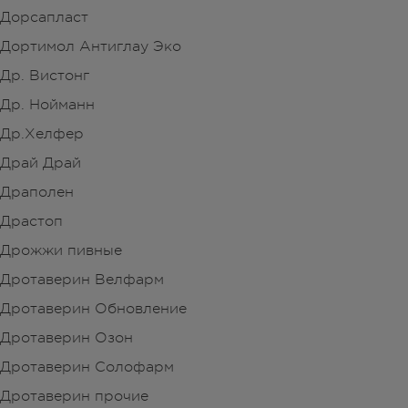
Дорсапласт
Дортимол Антиглау Эко
Др. Вистонг
Др. Нойманн
Др.Хелфер
Драй Драй
Драполен
Драстоп
Дрожжи пивные
Дротаверин Велфарм
Дротаверин Обновление
Дротаверин Озон
Дротаверин Солофарм
Дротаверин прочие