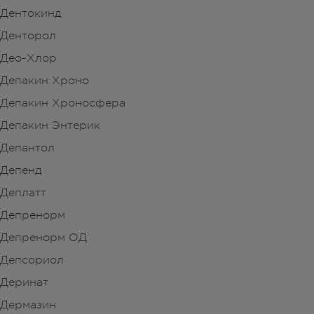
Дентокинд
Денторол
Део-Хлор
Депакин Хроно
Депакин Хроносфера
Депакин Энтерик
Депантол
Депенд
Деплатт
Депренорм
Депренорм ОД
Депсориол
Деринат
Дермазин