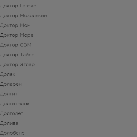
Доктор Газэкс
Доктор Мозолькин
Доктор Мом
Доктор Море
Доктор СЭМ
Доктор Тайсс
Доктор Эглар
Долак
Доларен
Долгит
ДолгитБлок
Долголет
Долива
Долобене