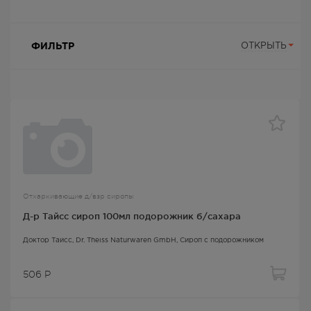
ФИЛЬТР
ОТКРЫТЬ
Отхаркивающие д/взр сиропы
Д-р Тайсс сироп 100мл подорожник б/сахара
Доктор Тайсс
, Dr. Theiss Naturwaren GmbH,
Сироп с подорожником
506
Р