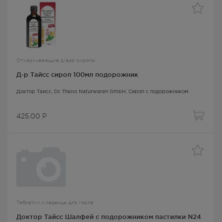
Отхаркивающие д/взр сиропы
Д-р Тайсс сироп 100мл подорожник
Доктор Тайсс
, Dr. Theiss Naturwaren GmbH,
Сироп с подорожником
425.00
Р
Таблетки и леденцы для горла
Доктор Тайсс Шалфей с подорожником пастилки N24