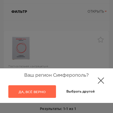
ФИЛЬТР
ОТКРЫТЬ
Посткоитальная контрацепция
Эскапел таб 1,5мг №1
Ваш регион Симферополь?
Эскапел
, Gedeon Richter Plc,
Левоноргестрел
ДА, ВСЁ ВЕРНО
Выбрать другой
920.00
Р
Результаты:
1-1
из
1