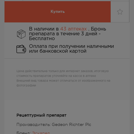
Купить
В наличии в
43 аптеках
. Бронь
препарата в течение 3 дней -
Бесплатно
Оплата при получении наличными
или банковской картой
Цена действительна только для интернет заказов, итоговую
стоимость препаратов уточняйте на кассе в аптеке
Внешний вид товара может отличаться от изображенного на
фотографии
Рецептурный препарат
Производитель: Gedeon Richter Plc
Бренд:
Эскапел