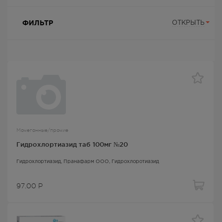
ФИЛЬТР
ОТКРЫТЬ
Мочегонные/прочие
Гидрохлортиазид таб 100мг №20
Гидрохлортиазид
, Пранафарм ООО,
Гидрохлоротиазид
97.00
Р