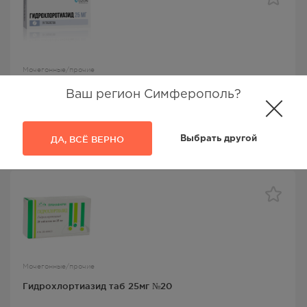
Мочегонные/прочие
Гидрохлортиазид таб 25мг №20
Ваш регион Симферополь?
Гидрохлортиазид
, Озон ООО,
Гидрохлоротиазид
ДА, ВСЁ ВЕРНО
Выбрать другой
53.00
Р
Мочегонные/прочие
Гидрохлортиазид таб 25мг №20