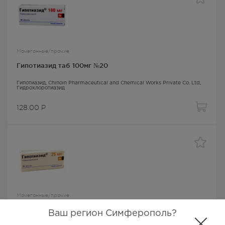
Мочегонные/прочие
Гипотиазид таб 100мг №20
Гипотиазид
, Chinoin Pharmaceutical and Chemical Works Private Co. Ltd,
Гидрохлоротиазид
128.00
Р
Мочегонные/прочие
Гипотиазид таб 25мг №20
Ваш регион Симферополь?