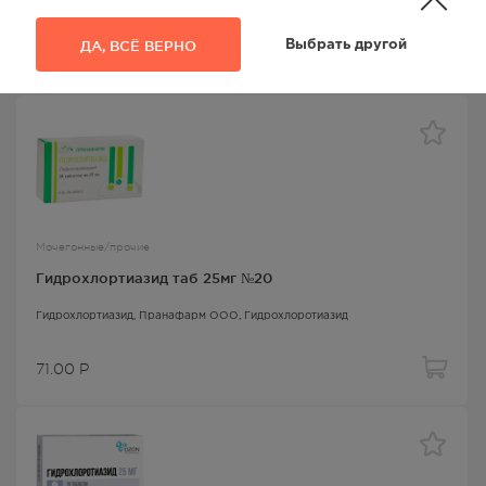
Неизвестный производитель,
Гидрохлоротиазид
ДА, ВСЁ ВЕРНО
Выбрать другой
97.00
Р
Мочегонные/прочие
Гидрохлортиазид таб 25мг №20
Гидрохлортиазид
, Пранафарм ООО,
Гидрохлоротиазид
71.00
Р