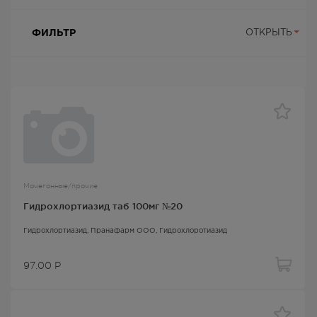
ФИЛЬТР
ОТКРЫТЬ
Мочегонные/прочие
Гидрохлортиазид таб 100мг №20
Гидрохлортиазид
, Пранафарм ООО,
Гидрохлоротиазид
97.00
Р