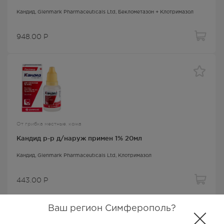
Кандид
, Glenmark Pharmaceuticals Ltd,
Беклометазон + Клотримазол
948.00
Р
От грибка местные, кожа
Кандид р-р д/наруж примен 1% 20мл
Кандид
, Glenmark Pharmaceuticals Ltd,
Клотримазол
443.00
Р
Ваш регион Симферополь?