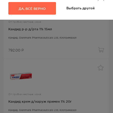
ДА, ВСЁ ВЕРНО
Выбрать другой
От грибка местные, кожа
Кандид р-р д/рта 1% 15мл
Кандид
, Glenmark Pharmaceuticals Ltd,
Клотримазол
792.00
Р
От грибка местные, кожа
Кандид крем д/наруж примен 1% 20г
Кандид
, Glenmark Pharmaceuticals Ltd,
Клотримазол