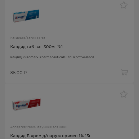
Кандидоз/вагин ср-ва
Кандид таб ваг 500мг №1
Кандид
, Glenmark Pharmaceuticals Ltd,
Клотримазол
85.00
Р
Аллергия/горм.наружные для кожи
Кандид Б крем д/наруж примен 1% 15г