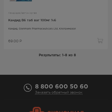
Кандидоз/вагин ср-ва
Кандид В6 таб ваг 100мг №6
Кандид
, Glenmark Pharmaceuticals Ltd,
Клотримазол
69.00
Р
Результаты:
1-8
из
8
8 800 600 50 60
Заказать обратный звонок