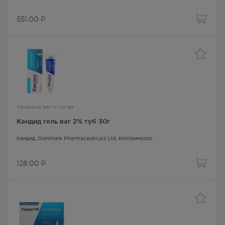
551.00
Р
Кандидоз/вагин ср-ва
Кандид гель ваг 2% туб 30г
Кандид
, Glenmark Pharmaceuticals Ltd,
Клотримазол
128.00
Р