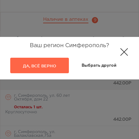
Наличие в аптеках
9
Отметьте любимую аптеку и вы всегда будете видеть её
первой в списке
Ваш регион Симферополь?
г. Симферополь, бул. Ленина,
дом 15/ул.Гагарина, д.1
(напротив перехода)
ДА, ВСЁ ВЕРНО
Выбрать другой
Осталась 1 шт.
Круглосуточно
442.00
Р
г. Симферополь, ул. 60 лет
Октября, дом 22
Осталась 1 шт.
Круглосуточно
442.00
Р
г. Симферополь, ул.
Балаклавская,75а