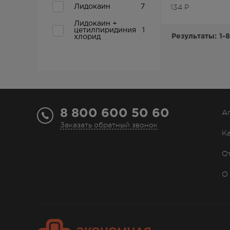
134
Р
Лидокаин
7
Лидокаин +
цетилпиридиния
1
Результаты:
1-8
хлорид
8 800 600 50 60
А
Заказать обратный звонок
К
О
О