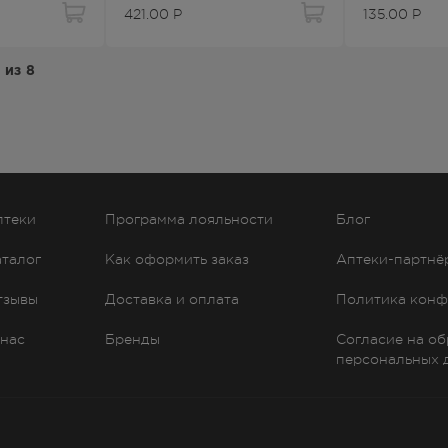
421.00
Р
135.00
Р
из
8
птеки
Программа лояльности
Блог
аталог
Как оформить заказ
Аптеки-партнё
тзывы
Доставка и оплата
Политика конф
 нас
Бренды
Согласие на о
персональных 