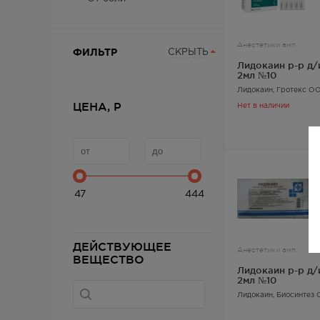
Анестетики амп
ФИЛЬТР
СКРЫТЬ
Лидокаин р-р д/
2мл №10
Лидокаин
, Гротекс О
ЦЕНА, Р
Нет в наличии
47
444
ДЕЙСТВУЮЩЕЕ
Анестетики амп
ВЕЩЕСТВО
Лидокаин р-р д/
2мл №10
Лидокаин
, Биосинтез