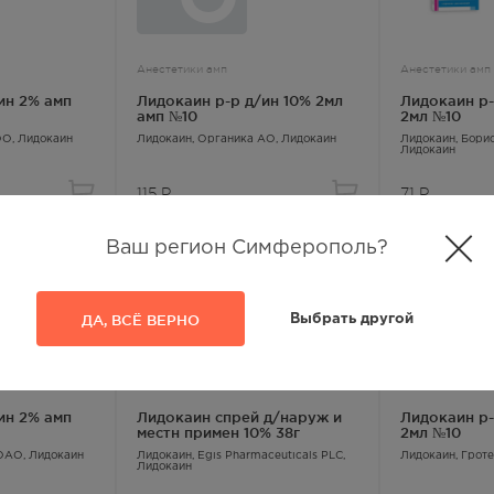
Анестетики амп
Анестетики амп
ин 2% амп
Лидокаин р-р д/ин 10% 2мл
Лидокаин р-
амп №10
2мл №10
ОО,
Лидокаин
Лидокаин
, Органика АО,
Лидокаин
Лидокаин
, Бори
Лидокаин
115
Р
71
Р
Ваш регион Симферополь?
ДА, ВСЁ ВЕРНО
Выбрать другой
Анестетики местные
Анестетики амп
ин 2% амп
Лидокаин спрей д/наруж и
Лидокаин р-
местн примен 10% 38г
2мл №10
 ОАО,
Лидокаин
Лидокаин
, Egis Pharmaceuticals PLC,
Лидокаин
, Гро
Лидокаин