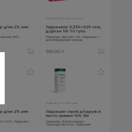
Стоматологические гели
р д/ин 2% амп
Лидокавер 0,33%+0,1% гель
д/десен 10г №1 туба
совский ЗМП,
Лидокаин
, Вертекс АО,
Лидокаин +
цетилпиридиния хлорид
365.00
Р
Анестетики местные
р д/ин 2% амп
Лидокаин спрей д/наруж и
местн примен 10% 38г
текс ООО,
Лидокаин
Лидокаин
, Фармстандарт-
Лексредства ОАО,
Лидокаин