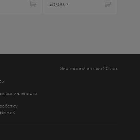
370.00
Р
Экономной аптеке 20 лет
ры
иденциальности
бработку
данных