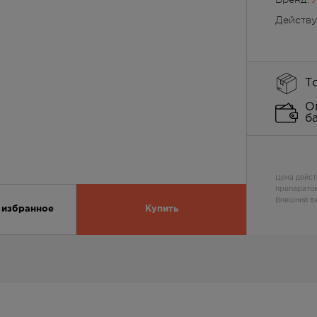
Действ
Т
О
б
Цена дейст
препаратов
Внешний ви
 избранное
Купить