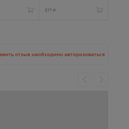
чках,
377
Р
135.00
оза),
авить отзыв необходимо авторизоваться