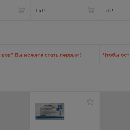
нафилактоидные реакции (крапивница на коже и слизистых оболо
115
Р
71
Р
тоидный шок.
вокружение, слабость, двигательное беспокойство, нервозность,
дороги (риск их развития повышается на фоне гиперкапнии и ацид
ознания, кома, паралич дыхательных мышц, блок моторный и
диплопия и преходящий амавроз, нистагм.
, гиперакузия.
ывов? Вы можете стать первым!
Чтобы ост
ие или снижение АД, брадикардия, при введении с
азодилатация, коллапс, сердечная недостаточность (из-за
становка сердца, боль в грудной клетке.
пазм, угнетение дыхания, остановка дыхания.
вота, непроизвольная дефекация.
ь.
ольное мочеиспускание.
грудью