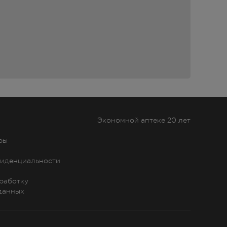
ганах
н
Экономной аптеке 20 лет
дает
ры
иденциальности
бработку
данных
а,