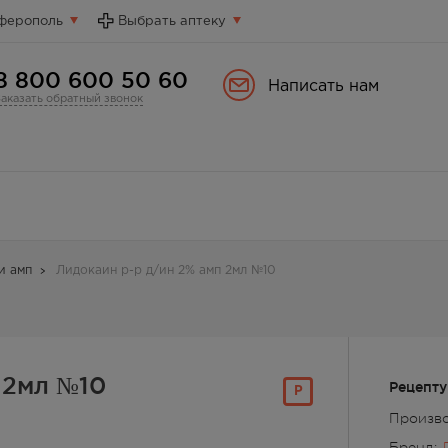
ферополь
Выбрать аптеку
8 800 600 50 60
Написать нам
Заказать обратный звонок
и амп
Лидокаин р-р д/ин 2% амп 2мл №10
 2мл №10
Рецепту
Р
Произво
Бренд: