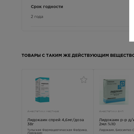
Срок годности
2 года
Применение при хронических заболеваниях
С осторожностью следует применять при печеноч
С осторожностью следует применять при почечно
ТОВАРЫ С ТАКИМ ЖЕ ДЕЙСТВУЮЩИМ ВЕЩЕСТВ
C осторожностью следует применять у пациентов 
Показания к применению
Купирование устойчивых пароксизмов желудочково
вмешательствах.
Профилактика повторной фибрилляции желудочко
желудочковой тахикардии (обычно в течение 12-24
Анестетики местные
Анестетики амп
Желудочковые аритмии, обусловленные гликозидн
Лидокаин спрей 4,6мг/доза
Лидокаин р-р д/
38г
2мл №10
Побочное действие
Тульская Фармацевтическая Фабрика,
Лидокаин
, Биосинтез
Лидокаин