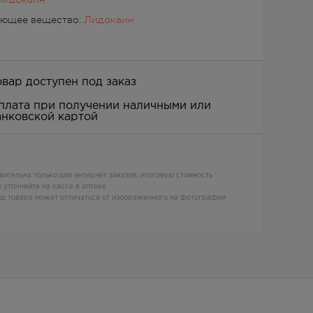
ующее вещество:
Лидокаин
овар доступен под заказ
плата при получении наличными или
анковской картой
вительна только для интернет заказов, итоговую стоимость
 уточняйте на кассе в аптеке
д товара может отличаться от изображенного на фотографии