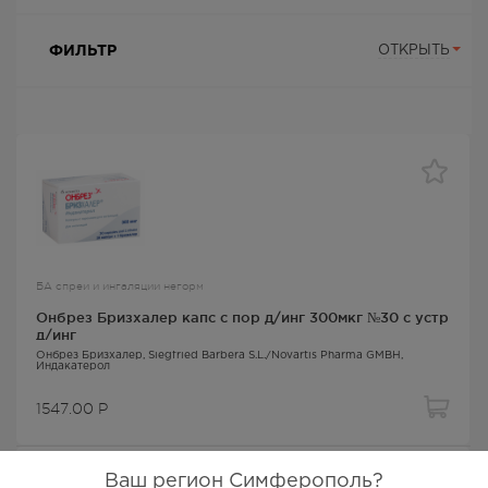
ФИЛЬТР
ОТКРЫТЬ
БА спреи и ингаляции негорм
Онбрез Бризхалер капс с пор д/инг 300мкг №30 с устр
д/инг
Онбрез Бризхалер
, Siegfried Barbera S.L./Novartis Pharma GMBH,
Индакатерол
1547.00
Р
Ваш регион Симферополь?