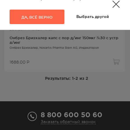
ДА, ВСЁ ВЕРНО
Выбрать другой
БА спреи и ингаляции негорм
Онбрез Бризхалер капс с пор д/инг 150мкг №30 с устр
д/инг
Онбрез Бризхалер
, Novartis Pharma Stein AG,
Индакатерол
1688.00
Р
Результаты:
1-2
из
2
8 800 600 50 60
Заказать обратный звонок