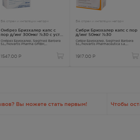
 впервые выявленный сахарный диабет.
 боль в области грудной клетки (некардиогенная); нечасто -
БА спреи и ингаляции негорм
БА спреи и ингаляции негорм
Онбрез Бризхалер капс с
Сибри Бризхалер капс с пор
пор д/инг 300мкг №30 с устр
д/инг 50мкг №30
грудью
д/инг
Онбрез Бризхалер
, Siegfried Barbera
Сибри Бризхалер
, Siegfried Barbera
S.L./Novartis Pharma GMBH,
S.L./Novartis Pharmaceutica s.a.,
Индакатерол
Индакатерол
в период лактации (грудного вскармливания).
1547.00
Р
1917.00
Р
днее время достижения C
индакатерола в сыворотке крови
max
ндакатерола возрастает при повышении дозы (в диапазоне от 150
сле однократной ингаляции абсолютная биодоступность индакатер
ьтатом всасывания препарата в легких и в кишечнике. Концентра
ывов? Вы можете стать первым!
Чтобы ост
 повторном применении препарата. C
достигается через 12-15 д
ss
 1 раз/сут (в дозах от 75 мкг до 600 мкг) в течение 14 дней
о экспозиции индакатерола на 1-й и 14 или 15-й дни (AUC
)
0-24
361-2.557 л, что указывает на значительное распределение.