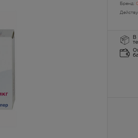
Бренд:
Действ
В
т
О
б