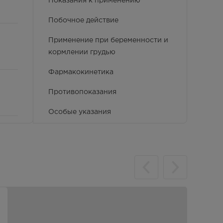
Показания к применению
Побочное действие
Применение при беременности и
кормлении грудью
Фармакокинетика
Противопоказания
Особые указания
Условия хранения
Способ применения и дозы
 -
Фармакологические свойства
Взаимодействие с другими
лекарственными препаратами и
другие виды взаимодействия