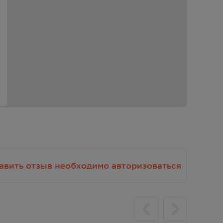
 мкг
ола -
ция
авить отзыв необходимо авторизоваться
ней