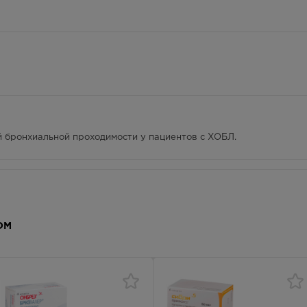
1688.00
Р
— 21:00
1688.00
Р
 — 20:00
1688.00
Р
бронхиальной проходимости у пациентов с ХОБЛ.
 — 20:00
1688.00
Р
инфекции верхних дыхательных путей; часто - синусит.
 боль в горле, ринорея, ощущение раздражения в глотке; нечасто
ОМ
ыпь, зуд.
ечный спазм, боль в костях; нечасто - миалгии.
ние; нечасто - парестезии.
 ИБС; нечасто - фибрилляция предсердий, тахикардия.
ость во рту.