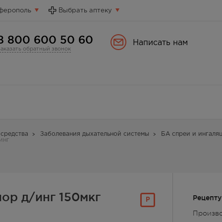
ферополь
Выбрать аптеку
8 800 600 50 60
Написать нам
Заказать обратный звонок
средства
Заболевания дыхательной системы
БА спреи и ингаля
инг
пор д/инг 150мкг
Рецепту
Р
Произво