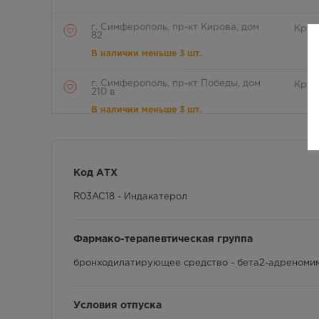
г. Симферополь, пр-кт Кирова, дом
Круг
82
В наличии меньше 3 шт.
г. Симферополь, пр-кт Победы, дом
Круг
210 в
В наличии меньше 3 шт.
г. Симферополь, ул. Гагарина, дом
8:00 
40
В наличии больше 3 шт.
Код АТХ
г. Симферополь, ул. Киевская/
R03AC18 - Индакатерол
8.00 
Мокроусова, д. 40/23
В наличии меньше 3 шт.
Фармако-терапевтическая группа
г.Симферополь, пр.Кирова, дом 7А
8:00 
бронходилатирующее средство - бета2-адреноми
В наличии меньше 3 шт.
г.Симферополь, ул. Киевская, дом
9:00
Условия отпуска
189