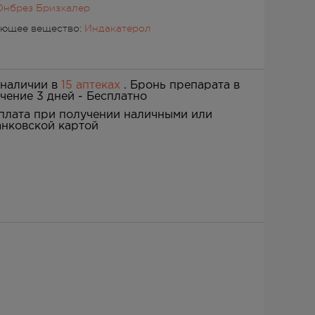
Онбрез Бризхалер
ующее вещество:
Индакатерол
 наличии в
15 аптеках
. Бронь препарата в
ечение 3 дней -
Бесплатно
плата при получении наличными или
анковской картой