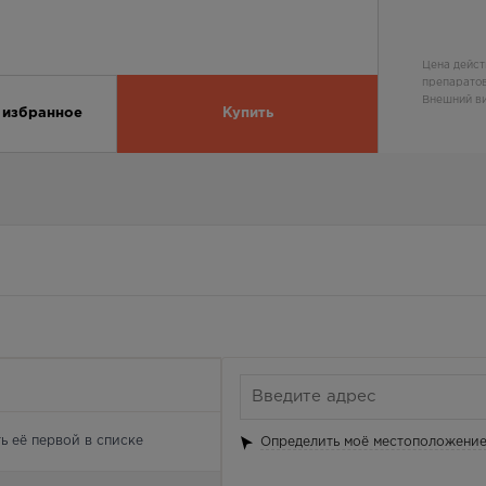
Цена дейст
препаратов
Внешний ви
 избранное
Купить
ь её первой в списке
Определить моё местоположени