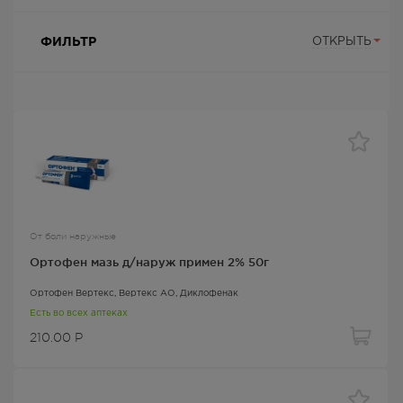
ФИЛЬТР
ОТКРЫТЬ
От боли наружные
Ортофен мазь д/наруж примен 2% 50г
Ортофен Вертекс
, Вертекс АО,
Диклофенак
Есть во всех аптеках
210.00
Р