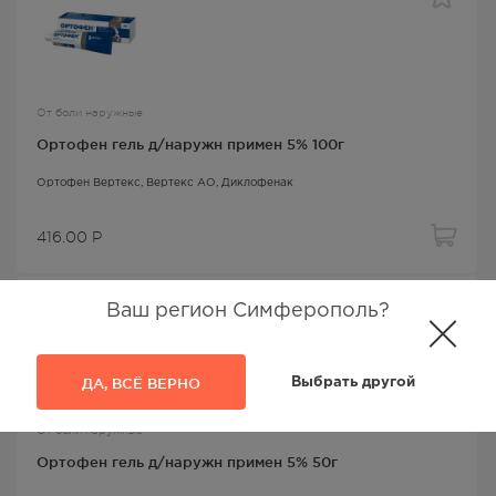
От боли наружные
Ортофен гель д/наружн примен 5% 100г
Ортофен Вертекс
, Вертекс АО,
Диклофенак
416.00
Р
Ваш регион Симферополь?
ДА, ВСЁ ВЕРНО
Выбрать другой
От боли наружные
Ортофен гель д/наружн примен 5% 50г