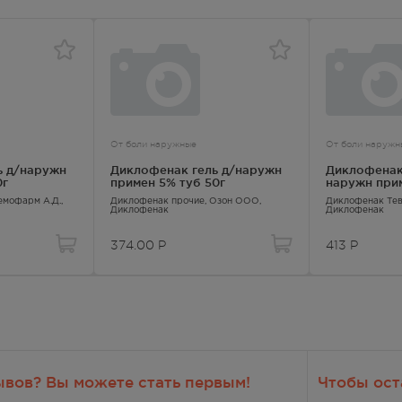
От боли наружные
От боли наружн
ь д/наружн
Диклофенак гель д/наружн
Диклофенак-
0г
примен 5% туб 50г
наружн прим
Хемофарм А.Д.,
Диклофенак прочие
, Озон ООО,
Диклофенак Те
Диклофенак
Диклофенак
374.00
Р
413
Р
ывов? Вы можете стать первым!
Чтобы ост