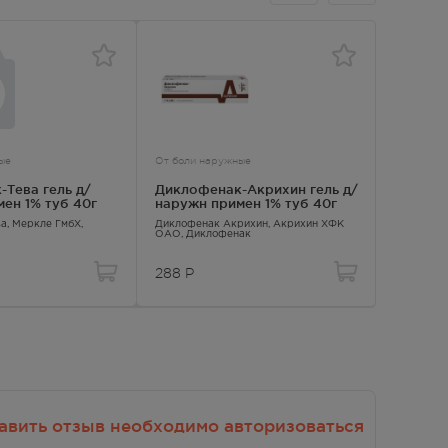
ые
От боли наружные
От боли 
Тева гель д/
Диклофенак-Акрихин гель д/
Диклоф
ен 1% туб 40г
наружн примен 1% туб 40г
наружн
ва
, Меркле ГмбХ,
Диклофенак Акрихин
, Акрихин ХФК
Диклофен
ОАО,
Диклофенак
Диклофен
288
Р
379.00
авить отзыв необходимо авторизоваться