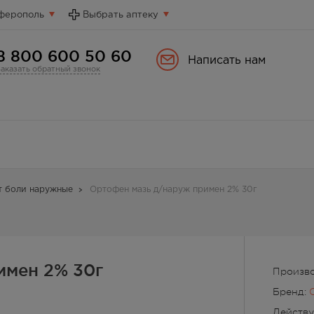
ферополь
Выбрать аптеку
8 800 600 50 60
Написать нам
Заказать обратный звонок
т боли наружные
Ортофен мазь д/наруж примен 2% 30г
имен 2% 30г
Произво
Бренд:
Действ