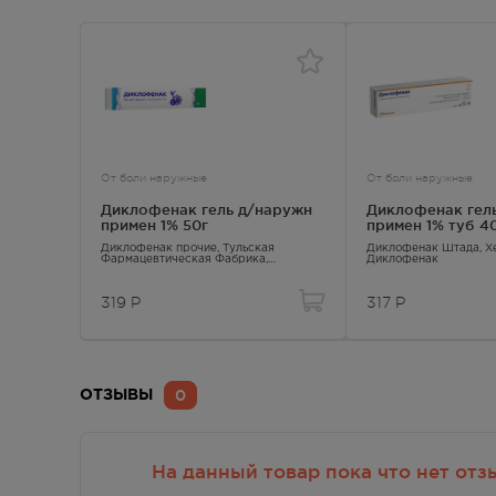
От боли наружные
От боли наружные
Диклофенак гель д/наружн
Диклофенак гел
примен 1% 50г
примен 1% туб 4
Диклофенак прочие
, Тульская
Диклофенак Штада
, 
Фармацевтическая Фабрика,
Диклофенак
Диклофенак
319
Р
317
Р
0
ОТЗЫВЫ
На данный товар пока что нет отз