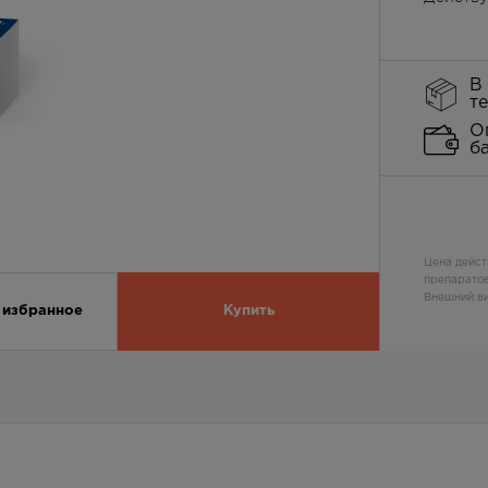
В
т
О
б
Цена дейст
препаратов
Внешний ви
 избранное
Купить