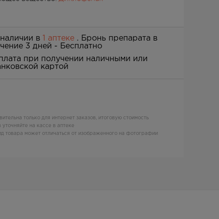
 наличии в
1 аптеке
. Бронь препарата в
ечение 3 дней -
Бесплатно
плата при получении наличными или
анковской картой
вительна только для интернет заказов, итоговую стоимость
 уточняйте на кассе в аптеке
д товара может отличаться от изображенного на фотографии