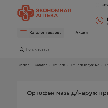
Сим
Каталог товаров
Акции
Главная
Каталог
От боли
От боли наружные
О
Ортофен мазь д/наруж пр