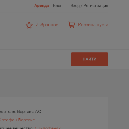
Аренда
Блог
Вход
/
Регистрация
Избранное
Корзина пуста
НАЙТИ
дитель: Вертекс АО
Ортофен Вертекс
ующее вещество:
Диклофенак