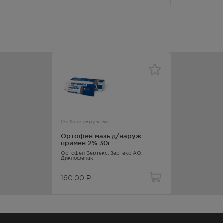
От боли наружные
Ортофен мазь д/наруж
примен 2% 30г
Ортофен Вертекс
, Вертекс АО,
Диклофенак
160.00
Р